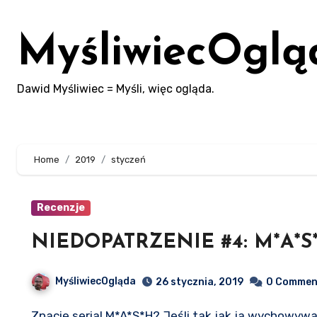
Skip
to
MyśliwiecOglą
content
Dawid Myśliwiec = Myśli, więc ogląda.
Home
2019
styczeń
Recenzje
NIEDOPATRZENIE #4: M*A*S
MyśliwiecOgląda
26 stycznia, 2019
0 Commen
Znacie serial M*A*S*H? Jeśli tak jak ja wychowywaliście się na przełomie lat 80. i 90., z pewnością