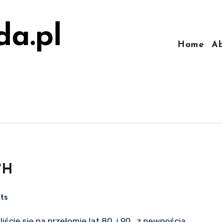
da.pl
Home
A
*H
ts