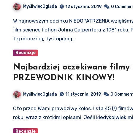
MyśliwiecOgląda
12 stycznia, 2019
0 Commen
W najnowszym odcinku NIEDOPATRZENIA wzięliśmy na warsztat Ucieczkę z Nowego Jorku, kultowy
film science fiction Johna Carpentera z 1981 roku
tej mrocznej, dystopijnej…
Recenzje
Najbardziej oczekiwane film
PRZEWODNIK KINOWY!
MyśliwiecOgląda
11 stycznia, 2019
0 Commen
Oto przed Wami prawdziwy kolos: lista 45 (!) filmów, które koniecznie powinniście obejrzeć w 2019
roku, wraz z krótkimi opisami. Jeśli kiedykolwiek 
Recenzje