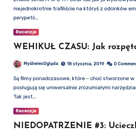
niejednokrotnie trafiliście na któryś z odcinków e
perypetii…
Recenzje
WEHIKUŁ CZASU: Jak rozpęta
MyśliwiecOgląda
18 stycznia, 2019
0 Commen
Są filmy ponadczasowe, które – choć stworzone w innej epoce i o innej epoce opowiadające –
posługują się uniwersalnie zrozumiałymi narzędzia
Tak jest…
Recenzje
NIEDOPATRZENIE #3: Uciecz