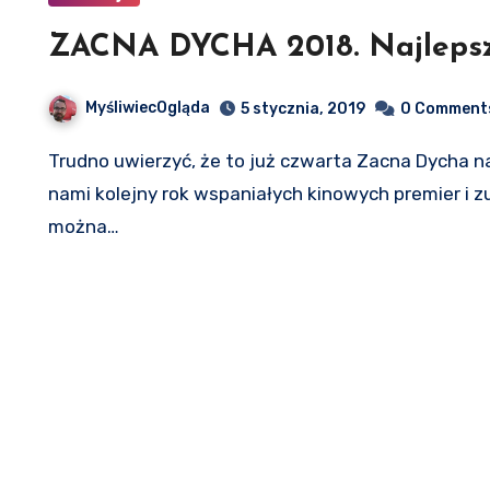
ZACNA DYCHA 2018. Najlepsze 
MyśliwiecOgląda
5 stycznia, 2019
0 Comment
Trudno uwierzyć, że to już czwarta Zacna Dycha na MyśliWięcOgląda.pl! Czas pędzi nieubłaganie, a za
nami kolejny rok wspaniałych kinowych premier i z
można…