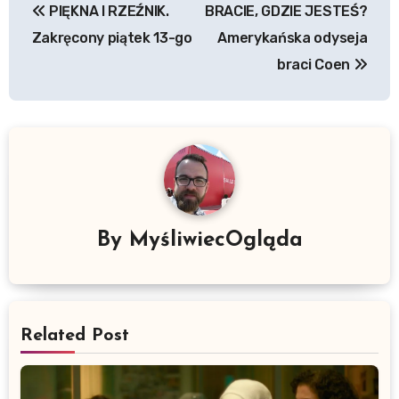
PIĘKNA I RZEŹNIK.
BRACIE, GDZIE JESTEŚ?
wpisu
Zakręcony piątek 13-go
Amerykańska odyseja
braci Coen
By
MyśliwiecOgląda
Related Post