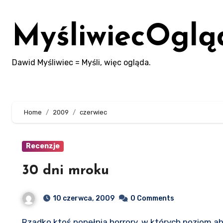
Skip
to
MyśliwiecOglą
content
Dawid Myśliwiec = Myśli, więc ogląda.
Home
2009
czerwiec
Recenzje
30 dni mroku
10 czerwca, 2009
0 Comments
Rzadko ktoś popełnia horrory, w których poziom absurdu i/lub idiotyzmu nie przekracza norm unijnych.