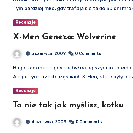
Tym bardziej miło, gdy trafiają się takie 30 dni mro
Recenzje
X-Men Geneza: Wolverine
5 czerwca, 2009
0 Comments
Hugh Jackman nigdy nie był najlepszym aktorem do roli Logana. Za ładny, za grzeczny, za mało dziki.
Ale po tych trzech częściach X-Men, które były ni
Recenzje
To nie tak jak myślisz, kotku
4 czerwca, 2009
0 Comments