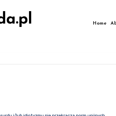
da.pl
Home
A