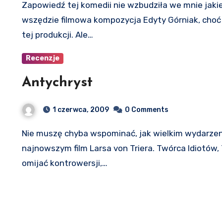
Zapowiedź tej komedii nie wzbudziła we mnie jakiejś szczególnej euforii, a towarzysząca nam
wszędzie filmowa kompozycja Edyty Górniak, choć 
tej produkcji. Ale…
Recenzje
Antychryst
1 czerwca, 2009
0 Comments
Nie muszę chyba wspominać, jak wielkim wydarzeniem w świecie kina od początku miał być
najnowszym film Larsa von Triera. Twórca Idiotów,
omijać kontrowersji,…