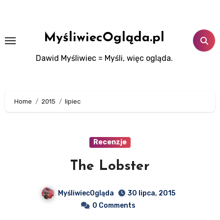
Skip
to
content
MyśliwiecOgląda.pl
Dawid Myśliwiec = Myśli, więc ogląda.
Home
2015
lipiec
Recenzje
The Lobster
MyśliwiecOgląda
30 lipca, 2015
0 Comments