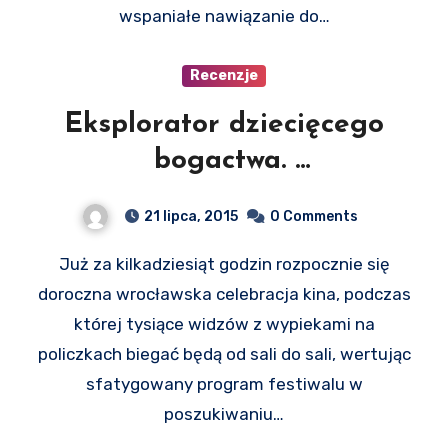
wspaniałe nawiązanie do…
Recenzje
Eksplorator dziecięcego
bogactwa.
Rozmowa z Jacques’em
21 lipca, 2015
0 Comments
Doillonem
Już za kilkadziesiąt godzin rozpocznie się
doroczna wrocławska celebracja kina, podczas
której tysiące widzów z wypiekami na
policzkach biegać będą od sali do sali, wertując
sfatygowany program festiwalu w
poszukiwaniu…