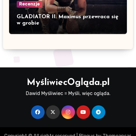
Recenzje
GLADIATOR II. Maximus przewraca się
w grobie
MyśliwiecOgląda.pl
Dawid Myśliwiec = Myśli, więc ogląda.
Copyright © All rights reserved
|
Blogus
by
Themeansar
.