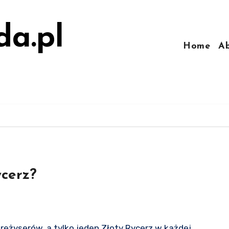
da.pl
Home
A
cerz?