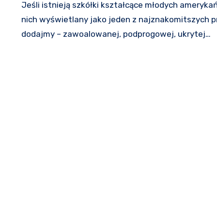
Jeśli istnieją szkółki kształcące młodych amerykańskich patriotów, Kapitan Phillips powinien być w
nich wyświetlany jako jeden z najznakomitszych 
dodajmy – zawoalowanej, podprogowej, ukrytej…