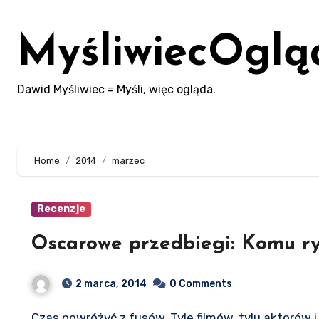
Skip
to
MyśliwiecOglą
content
Dawid Myśliwiec = Myśli, więc ogląda.
Home
2014
marzec
Recenzje
Oscarowe przedbiegi: Komu ry
2 marca, 2014
0 Comments
Czas powróżyć z fusów. Tyle filmów, tylu aktorów i reżyserów, a tylko jeden Złoty Rycerz w każdej