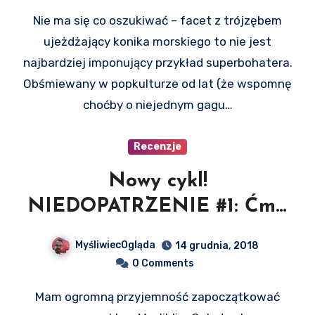
Nie ma się co oszukiwać – facet z trójzębem
ujeżdżający konika morskiego to nie jest
najbardziej imponujący przykład superbohatera.
Obśmiewany w popkulturze od lat (że wspomnę
choćby o niejednym gagu…
Recenzje
Nowy cykl!
NIEDOPATRZENIE #1: Ćma
barowa
MyśliwiecOgląda
14 grudnia, 2018
0 Comments
Mam ogromną przyjemność zapoczątkować