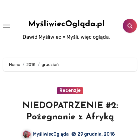
Skip
to
content
MyśliwiecOgląda.pl
Dawid Myśliwiec = Myśli, więc ogląda.
Home
2018
grudzień
Recenzje
NIEDOPATRZENIE #2:
Pożegnanie z Afryką
MyśliwiecOgląda
29 grudnia, 2018