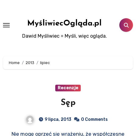
Skip
to
content
MyśliwiecOgląda.pl
Dawid Myśliwiec = Myśli, więc ogląda.
Home
2013
lipiec
Recenzje
Sęp
9 lipca, 2013
0 Comments
Nie mogę oprzeć się wrażeniu, że współczesne