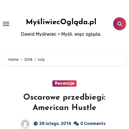
Skip
to
content
MyśliwiecOgląda.pl
Dawid Myśliwiec = Myśli, więc ogląda.
Home
2014
luty
Recenzje
Oscarowe przedbiegi:
American Hustle
28 lutego, 2014
0 Comments