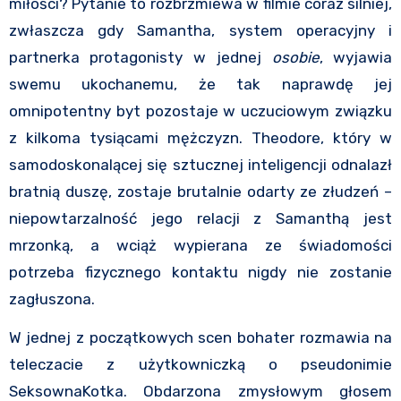
miłości? Pytanie to rozbrzmiewa w filmie coraz silniej,
zwłaszcza gdy Samantha, system operacyjny i
partnerka protagonisty w jednej
osobie
, wyjawia
swemu ukochanemu, że tak naprawdę jej
omnipotentny byt pozostaje w uczuciowym związku
z kilkoma tysiącami mężczyzn. Theodore, który w
samodoskonalącej się sztucznej inteligencji odnalazł
bratnią duszę, zostaje brutalnie odarty ze złudzeń –
niepowtarzalność jego relacji z Samanthą jest
mrzonką, a wciąż wypierana ze świadomości
potrzeba fizycznego kontaktu nigdy nie zostanie
zagłuszona.
W jednej z początkowych scen bohater rozmawia na
teleczacie z użytkowniczką o pseudonimie
SeksownaKotka. Obdarzona zmysłowym głosem