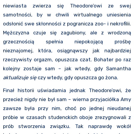
niewiasta zwierza się Theodore’owi ze swej
samotności, by w chwili wirtualnego uniesienia
odsłonić swe skłonności z pogranicza zoo- i nekrofilii.
Mężczyzna czuje się zagubiony, ale z wrodzoną
grzecznością spełnia niepokojącą prośbę
nieznajomej, która, osiągnąwszy jak najbardziej
rzeczywisty orgazm, opuszcza czat. Bohater po raz
kolejny zostaje sam – jak wtedy, gdy Samantha
aktualizuje się
czy wtedy, gdy opuszcza go żona.
Finał historii uświadamia jednak Theodore’owi, że
przecież nigdy nie był sam – wierna przyjaciółka Amy
zawsze była przy nim, choć po jednej nieudanej
próbie w czasach studenckich oboje zrezygnowali z
prób stworzenia związku. Tak naprawdę wokół