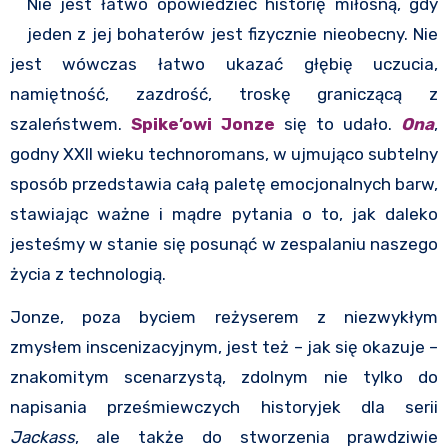
Nie jest łatwo opowiedzieć historię miłosną, gdy
jeden z jej bohaterów jest fizycznie nieobecny. Nie
jest wówczas łatwo ukazać głębię uczucia,
namiętność, zazdrość, troskę graniczącą z
szaleństwem.
Spike’owi Jonze
się to udało.
Ona
,
godny XXII wieku technoromans, w ujmująco subtelny
sposób przedstawia całą paletę emocjonalnych barw,
stawiając ważne i mądre pytania o to, jak daleko
jesteśmy w stanie się posunąć w zespalaniu naszego
życia z technologią.
Jonze, poza byciem reżyserem z niezwykłym
zmysłem inscenizacyjnym, jest też – jak się okazuje –
znakomitym scenarzystą, zdolnym nie tylko do
napisania prześmiewczych historyjek dla serii
Jackass
, ale także do stworzenia prawdziwie