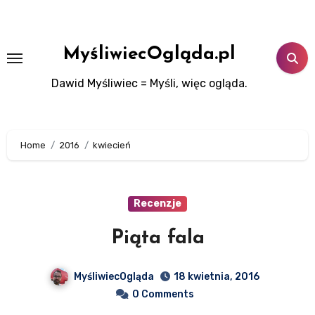
Skip
to
content
MyśliwiecOgląda.pl
Dawid Myśliwiec = Myśli, więc ogląda.
Home
2016
kwiecień
Recenzje
Piąta fala
MyśliwiecOgląda
18 kwietnia, 2016
0 Comments