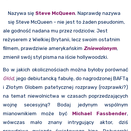
Nazywa się
Steve McQueen
. Naprawdę nazywa
się Steve McQueen – nie jest to żaden pseudonim,
ale godność nadana mu przez rodziców. Jest
reżyserem z Wielkiej Brytanii, lecz swoim ostatnim
filmem, prawdziwie amerykańskim
Zniewolonym
,
zmienił swój styl pisma na iście hollywoodzki.
Bo w jakich okolicznościach można byłoby porównać
Głód
, jego debiutancką fabułę, do nagrodzonej BAFTą
i Złotym Globem patetycznej rozprawy (rozprawki?)
na temat niewolnictwa w czasach poprzedzających
wojnę secesyjną? Bodaj jedynym wspólnym
mianownikiem może być
Michael Fassbender
,
wówczas mało znany intrygujący aktor, dziś
prawdziwa gwiazda światowego kina. Reżyserski