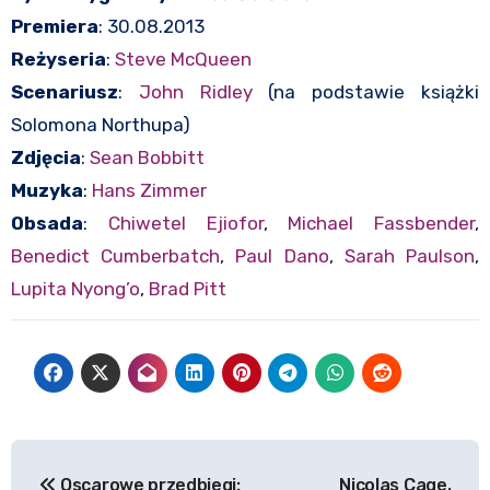
Premiera
: 30.08.2013
Reżyseria
:
Steve McQueen
Scenariusz
:
John Ridley
(na podstawie książki
Solomona Northupa)
Zdjęcia
:
Sean Bobbitt
Muzyka
:
Hans Zimmer
Obsada
:
Chiwetel Ejiofor
,
Michael Fassbender
,
Benedict Cumberbatch
,
Paul Dano
,
Sarah Paulson
,
Lupita Nyong’o
,
Brad Pitt
Nawigacja
Oscarowe przedbiegi:
Nicolas Cage.