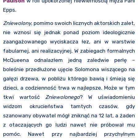
Paulson
w roli upokorzonej niewiernością męża Pani
Epps.
Zniewolony
, pomimo swoich licznych aktorskich zalet,
nie wznosi się jednak ponad poziom ideologicznie
zaangażowanego wyciskacza łez, ani w warstwie
fabularnej, ani realizacyjnej. W zabiegach formalnych
McQueena odnalazłem jedną zaledwie perłę –
boleśnie przedłużone ujęcie Solomona wiszącego na
gałęzi drzewa, w pobliżu którego bawią i śmieją się
dzieci, a codzienność trwa w najlepsze. Może w tym
tkwi wartość
Zniewolonego
? W uświadomieniu
widzom okrucieństwa tamtych czasów, gdy
szanowany obywatel mógł zniknąć na 12 lat, a żaden
z otaczających go ludzi nawet nie próbował mu
pomóc. Nawet przy najbardziej przychylnym