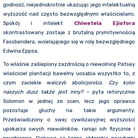
godność, niejednokrotnie ukazując jego intelektualną
wyższość nad często bezwzględnymi właścicielami.
Spokój i intelekt
Chiwetela Ejiofora
skontrastowany zostaje z brutalną prymitywnością
Fassbendera, wcielającego się w rolę bezwzględnego
Edwina Eppsa.
To właśnie zaślepiony zazdrością o niewolnicę Patsey
właściciel plantacji bawełny uosabia wszystko to, z
czym zaciekle walczyli abolicjoniści.
Czy kolor
naszych dusz także jest inny?
– pyta retorycznie
Solomon w jednej ze scen, lecz jego oprawca
pozostaje głuchy na takie argumenty.
Przeświadczony o swej cywilizacyjnej wyższości
upokarza swych niewolników, raniąc ich fizycznie i
psychicznie. Ciekawe są liczne aktorskie pojedynki