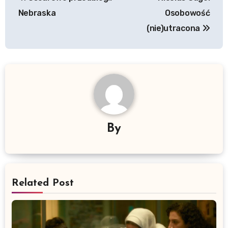
wpisu
Nebraska
Osobowość
(nie)utracona
By
Related Post