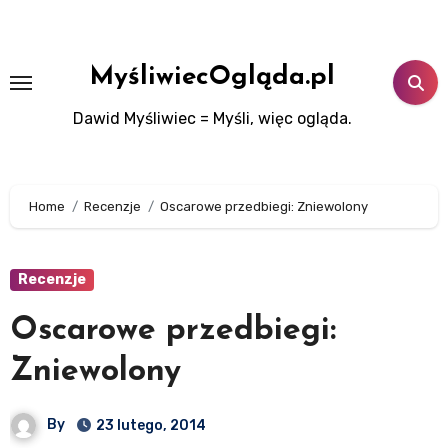
Skip
to
content
MyśliwiecOgląda.pl
Dawid Myśliwiec = Myśli, więc ogląda.
Home
Recenzje
Oscarowe przedbiegi: Zniewolony
Recenzje
Oscarowe przedbiegi:
Zniewolony
By
23 lutego, 2014