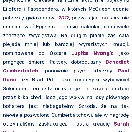
Ejiofora i Fassbendera, w których McQueen oddaje
pałeczkę gwiazdorowi
2012
, pozwalając mu sprytnie
manipulować Eppsem i odnosić maleńkie, choć wiele
znaczące zwycięstwa. Na drugim planie zaś cała
plejada mniej lub bardziej wyrazistych kreacji:
nominowana do Oscara
Lupita Nyong’o
jako
pragnąca śmierci Patsey, dobroduszny
Benedict
Cumberbatch
, ponownie psychopatyczny
Paul
Dano
czy Brad Pitt jako kanadyjski wybawiciel
Solomona. Ten ostatni istnieje na ekranie raptem
przez kilka chwil, lecz jego wpływ na losy głównego
bohatera jest niebagatelny. Szkoda, że na tak
niewiele pozwolono Cumberbatchowi, ale w nagrodę
otrzymaliśmy zaskakującą i ostrą kreację
Sarah