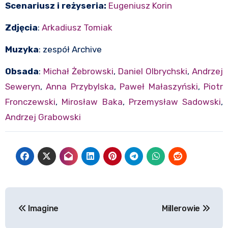
Scenariusz i reżyseria:
Eugeniusz Korin
Zdjęcia
:
Arkadiusz Tomiak
Muzyka
: zespół Archive
Obsada
:
Michał Żebrowski
,
Daniel Olbrychski
,
Andrzej
Seweryn
,
Anna Przybylska
,
Paweł Małaszyński
,
Piotr
Fronczewski
,
Mirosław Baka
,
Przemysław Sadowski
,
Andrzej Grabowski
Nawigacja
Imagine
Millerowie
wpisu