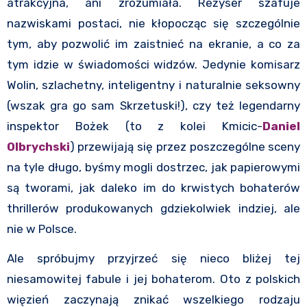
atrakcyjna, ani zrozumiała. Reżyser szafuje
nazwiskami postaci, nie kłopocząc się szczególnie
tym, aby pozwolić im zaistnieć na ekranie, a co za
tym idzie w świadomości widzów. Jedynie komisarz
Wolin, szlachetny, inteligentny i naturalnie seksowny
(wszak gra go sam Skrzetuski!), czy też legendarny
inspektor Bożek (to z kolei Kmicic-
Daniel
Olbrychski
) przewijają się przez poszczególne sceny
na tyle długo, byśmy mogli dostrzec, jak papierowymi
są tworami, jak daleko im do krwistych bohaterów
thrillerów produkowanych gdziekolwiek indziej, ale
nie w Polsce.
Ale spróbujmy przyjrzeć się nieco bliżej tej
niesamowitej fabule i jej bohaterom. Oto z polskich
więzień zaczynają znikać wszelkiego rodzaju