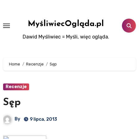
Skip
to
content
MyśliwiecOgląda.pl
Dawid Myśliwiec = Myśli, więc ogląda.
Home
Recenzje
Sęp
Recenzje
Sęp
By
9 lipca, 2013