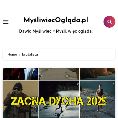
Skip
to
content
MyśliwiecOgląda.pl
Dawid Myśliwiec = Myśli, więc ogląda.
Home
brutalista