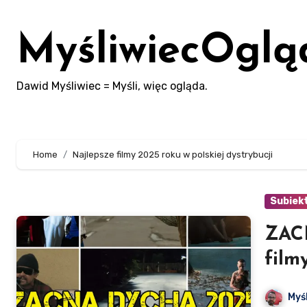
Skip
to
MyśliwiecOglą
content
Dawid Myśliwiec = Myśli, więc ogląda.
Home
Najlepsze filmy 2025 roku w polskiej dystrybucji
Subiek
ZAC
film
dyst
Myś