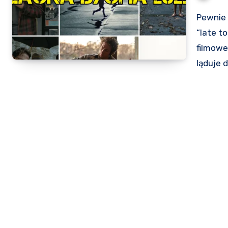
Pewnie już przyzwyczailiście się, że Myśliwiec Ogląda jest
“late t
filmowe
ląduje d