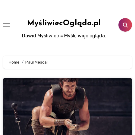
Skip
to
content
MyśliwiecOgląda.pl
Dawid Myśliwiec = Myśli, więc ogląda.
Home
Paul Mescal