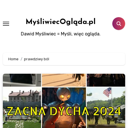
Skip
to
content
MyśliwiecOgląda.pl
Dawid Myśliwiec = Myśli, więc ogląda.
Home
prawdziwy ból