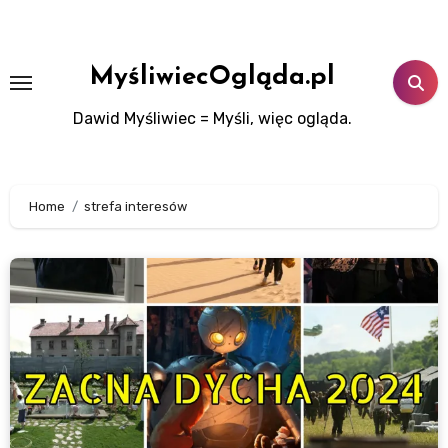
Skip
to
content
MyśliwiecOgląda.pl
Dawid Myśliwiec = Myśli, więc ogląda.
Home
strefa interesów