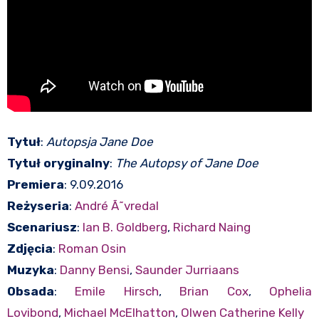
Tytuł
:
Autopsja Jane Doe
Tytuł oryginalny
:
The Autopsy of Jane Doe
Premiera
: 9.09.2016
Reżyseria
:
André Ã˜vredal
Scenariusz
:
Ian B. Goldberg
,
Richard Naing
Zdjęcia
:
Roman Osin
Muzyka
:
Danny Bensi
,
Saunder Jurriaans
Obsada
:
Emile Hirsch
,
Brian Cox
,
Ophelia
Lovibond
,
Michael McElhatton
,
Olwen Catherine Kelly