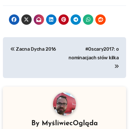
Nawigacja
Zacna Dycha 2016
#Oscary2017: o
wpisu
nominacjach słów kilka
By
MyśliwiecOgląda