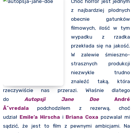
Choć horror jest jednym
z najbardziej płodnych
obecnie gatunków
filmowych, ilość w tym
wypadku z rzadka
przekłada się na jakość.
W zalewie śmieszno-
strasznych produkcji
niezwykle trudno
znaleźć taką, która
rzeczywiście nas przerazi. Właśnie dlatego
do
Autopsji Jane Doe
André
Ã˜vredala
podchodziłem z rezerwą, choć
udział
Emile’a Hirscha
i
Briana Coxa
pozwalał mi
sądzić, że jest to film z pewnymi ambicjami. Na