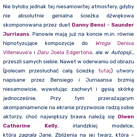
Nie byłoby jednak tej niesamowitej atmosfery, gdyby
nie absolutnie genialna ścieżka dźwiękowa
skomponowana przez duet
Danny Bensi
–
Saunder
Jurriaans
. Panowie mają już na koncie m.in. równie
hipnotyzujące kompozycje do
Wroga
Denisa
Villeneuve’a
i
Daru
Joela Edgertona
, ale w
Autopsji…
przeszli samych siebie. Nawet w oderwaniu od obrazu
(polecam przesłuchać całą ścieżkę
tutaj
) utwory
napisane przez Bensiego i Jurriaansa brzmią
niesamowicie, wywołując zachwyt i gęsią skórkę
jednocześnie. Przy tym przerażającym
akompaniamencie na ekranie przyzwoicie radzą sobie
aktorzy, choć największy brawa należą się
Olwen
Catherine Kelly
, irlandzkiej modelce,
która
zagrała
Jane. Zbliżenia na jej twarz, która –