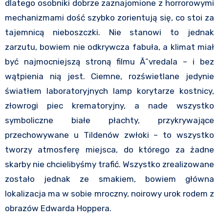
dlatego osobniki dobrze zaznajomione z horrorowymi
mechanizmami dość szybko zorientują się, co stoi za
tajemnicą nieboszczki. Nie stanowi to jednak
zarzutu, bowiem nie odkrywcza fabuła, a klimat miał
być najmocniejszą stroną filmu Ã˜vredala – i bez
wątpienia nią jest. Ciemne, rozświetlane jedynie
światłem laboratoryjnych lamp korytarze kostnicy,
złowrogi piec krematoryjny, a nade wszystko
symboliczne białe płachty, przykrywające
przechowywane u Tildenów zwłoki – to wszystko
tworzy atmosferę miejsca, do którego za żadne
skarby nie chcielibyśmy trafić. Wszystko zrealizowane
zostało jednak ze smakiem, bowiem główna
lokalizacja ma w sobie mroczny, noirowy urok rodem z
obrazów Edwarda Hoppera.