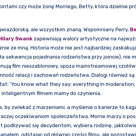
ntami czy może żonę Morriego, Betty, która dzielnie pró
 gwiazdorską, ale wszystkim znaną. Wspomniany Perry,
Be
Hilary Swank
zapewniają walory artystyczne na najwy
nie ze mną. Historia może nie jest najbardziej zaskakują
ła sekwencja pojednania rodzeństwa przy joincie), nie 
onują film nieszablonowy, spoza mainstreamowej czołówki
nność relacji i zachowań rodzeństwa. Dialogi również są
ytat: 'You know what they say: everything in moderation,
k inteligentnym filmem mamy do czynienia.
e, by zwlekać z marzeniami, a myślenie o karierze to kaga
 raczej oczekiwaniom społeczeństwa. Morrie marzy o pos
st podlizywać się decydentom, wybiera rodzinę, jakkolwi
banałem, odstając od głównej części filmu, ale pozostaw