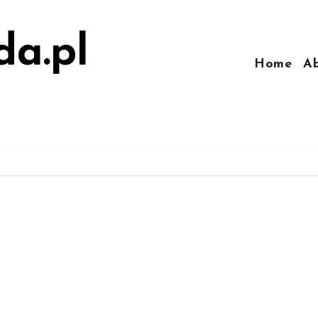
da.pl
Home
A