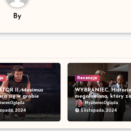
By
je
Recenzje
TOR II. Maximus
WYBRANIEC. Histori
ca się w grobie
megalomana, który zo
prezydentem
liwiecOgląda
MyśliwiecOgląda
stopada, 2024
5 listopada, 2024