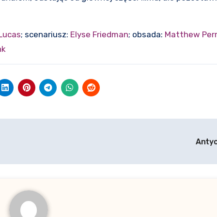
 Lucas
; scenariusz:
Elyse Friedman
; obsada:
Matthew Perr
nk
Anty