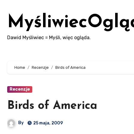
Skip
to
MyśliwiecOglą
content
Dawid Myśliwiec = Myśli, więc ogląda.
Home
Recenzje
Birds of America
Recenzje
Birds of America
By
25 maja, 2009