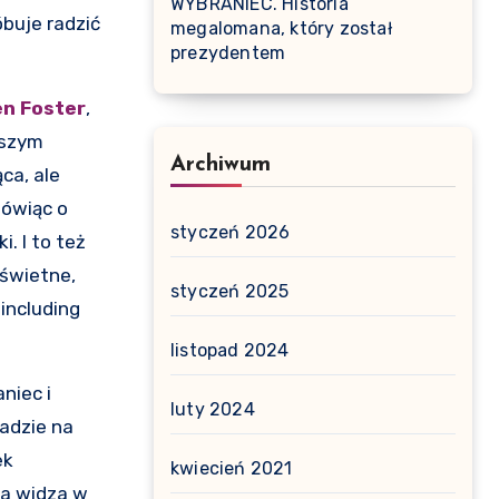
WYBRANIEC. Historia
buje radzić
megalomana, który został
prezydentem
n Foster
,
ższym
Archiwum
ca, ale
mówiąc o
styczeń 2026
. I to też
 świetne,
styczeń 2025
 including
listopad 2024
niec i
luty 2024
adzie na
ek
kwiecień 2021
ia widza w