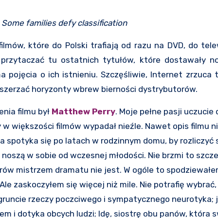
Some families defy classification
ilmów, które do Polski trafiają od razu na DVD, do tele
przytaczać tu ostatnich tytułów, które dostawały n
a pojęcia o ich istnieniu. Szczęśliwie, Internet zrzuca
szerzać horyzonty wbrew bierności dystrybutorów.
nia filmu był
Matthew Perry
. Moje pełne pasji uczucie 
y w większości filmów wypadał nieźle. Nawet opis filmu 
spotyka się po latach w rodzinnym domu, by rozliczyć s
noszą w sobie od wczesnej młodości. Nie brzmi to szcze
orów mistrzem dramatu nie jest. W ogóle to spodziewałe
le zaskoczyłem się więcej niż mile. Nie potrafię wybrać,
w gruncie rzeczy poczciwego i sympatycznego neurotyka; 
em i dotyka obcych ludzi; Idę, siostrę obu panów, która 