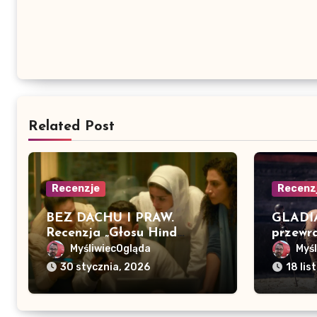
Related Post
Recenzje
Recenz
BEZ DACHU I PRAW.
GLADIA
Recenzja „Głosu Hind
przewra
Rajab”
MyśliwiecOgląda
Myś
30 stycznia, 2026
18 li