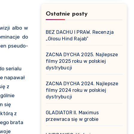
Ostatnie posty
wizji albo w
BEZ DACHU I PRAW. Recenzja
ominacje do
„Głosu Hind Rajab”
 ten pseudo-
ZACNA DYCHA 2025. Najlepsze
filmy 2025 roku w polskiej
dystrybucji
do serialu
nie napawał
ZACNA DYCHA 2024. Najlepsze
ię z
filmy 2024 roku w polskiej
gólnie
dystrybucji
m się
GLADIATOR II. Maximus
 którą z
przewraca się w grobie
jego brata
swoje