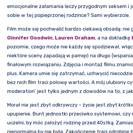
emocjonalne załamania leczy przygodnym seksem i joi
sobie w tej popieprzonej rodzince? Sami wybierzcie.
Film może się pochwalić bardzo ciekawą obsadą: nie
Ginnifer Goodwin
,
Lauren Graham
, a na dokładkę
poziomie, czego może nie każdy się spodziewał, włącz
niektóre sceny zapadają w pamięć na długo (wspania
finałowym rozwiązaniu. Zdjęcia i montaż filmu znami
plus. Kamera umie się zatrzymać, uchwycić niecodzie
bez nich film traci połowę wartości. A mój ulubiony c
moderation’ jest tylko jednym z dowodów na to, z ja
Morał nie jest zbyt odkrywczy – życie jest zbyt krótki
upupienie. Bunt jednostki przeciwko systemowi, czy
uczelni, by móc założyć rodzinę przed 40stką. Zamia
nienormalna by nie była. Zakończenie trąci odrobinę 