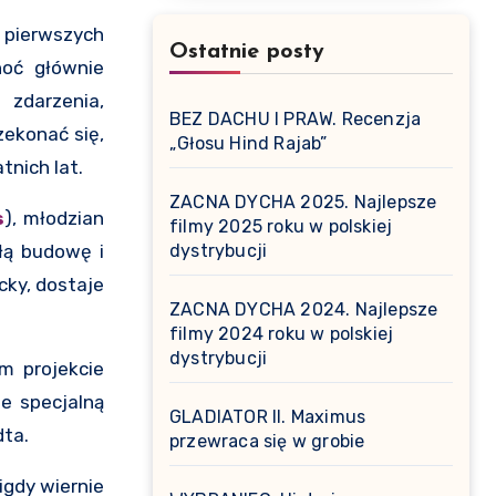
 pierwszych
Ostatnie posty
hoć głównie
 zdarzenia,
BEZ DACHU I PRAW. Recenzja
ekonać się,
„Głosu Hind Rajab”
tnich lat.
ZACNA DYCHA 2025. Najlepsze
s
), młodzian
filmy 2025 roku w polskiej
łą budowę i
dystrybucji
cky, dostaje
ZACNA DYCHA 2024. Najlepsze
filmy 2024 roku w polskiej
dystrybucji
m projekcie
e specjalną
GLADIATOR II. Maximus
dta.
przewraca się w grobie
gdy wiernie