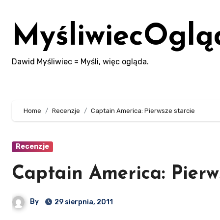
Skip
to
MyśliwiecOglą
content
Dawid Myśliwiec = Myśli, więc ogląda.
Home
Recenzje
Captain America: Pierwsze starcie
Recenzje
Captain America: Pierw
By
29 sierpnia, 2011