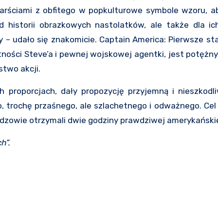
garściami z obfitego w popkulturowe symbole wzoru, a
d historii obrazkowych nastolatków, ale także dla ic
y – udało się znakomicie. Captain America: Pierwsze st
ości Steve’a i pewnej wojskowej agentki, jest potężn
stwo akcji.
proporcjach, dały propozycję przyjemną i nieszkodliw
 trochę przaśnego, ale szlachetnego i odważnego. Cel
idzowie otrzymali dwie godziny prawdziwej amerykańskie
h”.