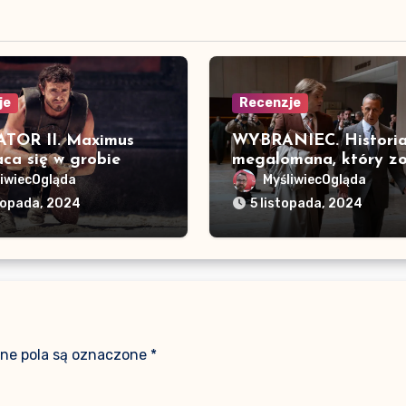
je
Recenzje
TOR II. Maximus
WYBRANIEC. Histori
ca się w grobie
megalomana, który zo
prezydentem
liwiecOgląda
MyśliwiecOgląda
stopada, 2024
5 listopada, 2024
e pola są oznaczone
*