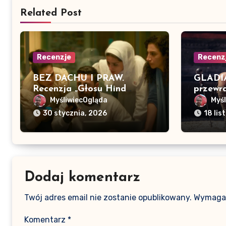
Related Post
Recenzje
Recenz
BEZ DACHU I PRAW.
GLADIA
Recenzja „Głosu Hind
przewra
Rajab”
MyśliwiecOgląda
Myś
30 stycznia, 2026
18 li
Dodaj komentarz
Twój adres email nie zostanie opublikowany.
Wymagan
Komentarz
*