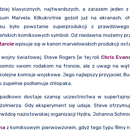
dziej klasycznych, najtwardszych, a zarazem jeden z
m Marvela. Kilkukrotnie gościł już na ekranach, c
asu było powstanie superprodukcji z prawdziwego
ańskich komiksowych symboli. Od niedawna możemy prz
tarcie
wpisuje się w kanon marvelowskich produkcji osta
 wojny światowej. Steve Rogers (w tej roli
Chris Evan
 pomóc swoim rodakom na froncie, ale z uwagi na wąt
kolejne komisje wojskowe. Jego najlepszy przyjaciel, Bu
co zupełnie podłamuje chłopaka.
zypadkowo dostaje szansę uczestnictwa w supertajny
ołnierza. Gdy eksperyment się udaje, Steve otrzymuj
zywódcę nazistowskiej organizacji Hydra, Johanna Schmi
na
z komiksowym pierwowzorem, gdyż tego typu filmy ni