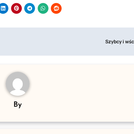
Szybcy i wśc
By