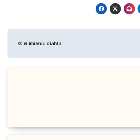
Nawigacja
W imieniu diabła
wpisu