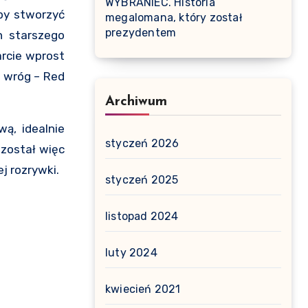
WYBRANIEC. Historia
by stworzyć
megalomana, który został
prezydentem
h starszego
arcie wprost
y wróg – Red
Archiwum
ą, idealnie
styczeń 2026
 został więc
j rozrywki.
styczeń 2025
listopad 2024
luty 2024
kwiecień 2021