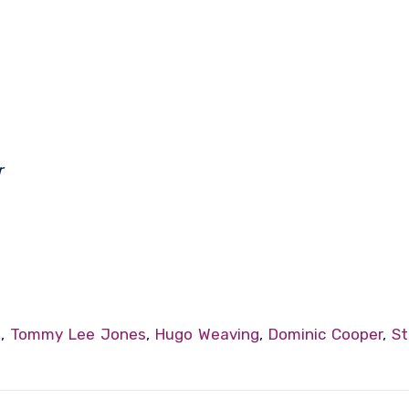
r
n
,
Tommy Lee Jones
,
Hugo Weaving
,
Dominic Cooper
,
St