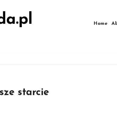
da.pl
Home
A
sze starcie