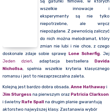
Są gatunki filmowe, w których
wszelkie innowacje i
eksperymenty są nie tylko
niepotrzebne, ale wręcz
niepożądane. Z pewnością zaliczyć
do nich można melodramat, który
zmian nie lubi i nie chce, z czego
doskonale zdaje sobie sprawę
Lone Scherfig
. Jej
Jeden dzień
, adaptacja bestsellera
Davida
Nichollsa
, spełnia wszelkie kryteria klasycznego
romansu i jest to niezaprzeczalna zaleta.
Kolejną jest bardzo dobra obsada.
Anne Hathaway
i
Jim Sturgess
na pierwszym oraz
Patricia Clarkson
i świetny
Rafe Spall
na drugim planie gwarantują
aktorstwo najwyższej klasy. Zastanawia wybór