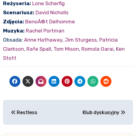
Reżyseria:
Lone Scherfig
Scenariusz:
David Nicholls
Zdjęcia:
BenoÃ®t Delhomme
Muzyka:
Rachel Portman
Obsada:
Anne Hathaway
,
Jim Sturgess
,
Patricia
Clarkson
,
Rafe Spall
,
Tom Mison
,
Romola Garai
,
Ken
Stott
Nawigacja
Restless
Klub dyskusyjny
wpisu