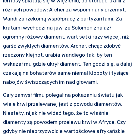
Ich losy splatają się w więzieniu, do którego trafili z
różnych powodów: Archer za wspomniany przemyt,
Wandi za rzekomą współpracę z partyzantami. Za
kratami wychodzi na jaw, że Solomon znalazł
ogromny różowy diament, wart setki razy więcej, niż
garść zwykłych diamentów. Archer, chcąc zdobyć
rzeczony klejnot, urabia Wandiego tak, by ten
wskazał mu gdzie ukrył diament. Ten godzi się, a dalej
czekają na bohaterów same niemal kłopoty i tysiące
nabojów świszczących im nad głowami.
Cały zamysł filmu polegał na pokazaniu światu jak
wiele krwi przelewanej jest z powodu diamentów.
Niestety, nijak nie widać tego, że to właśnie
diamenty są powodem przelewu krwi w Afryce. Czy
gdyby nie nieprzyzwoicie wartościowe afrykańskie