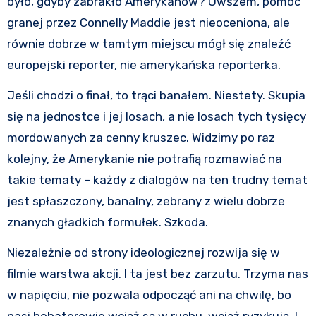
było, gdyby zabrakło Amerykanów? Owszem, pomoc
granej przez Connelly Maddie jest nieoceniona, ale
równie dobrze w tamtym miejscu mógł się znaleźć
europejski reporter, nie amerykańska reporterka.
Jeśli chodzi o finał, to trąci banałem. Niestety. Skupia
się na jednostce i jej losach, a nie losach tych tysięcy
mordowanych za cenny kruszec. Widzimy po raz
kolejny, że Amerykanie nie potrafią rozmawiać na
takie tematy – każdy z dialogów na ten trudny temat
jest spłaszczony, banalny, zebrany z wielu dobrze
znanych gładkich formułek. Szkoda.
Niezależnie od strony ideologicznej rozwija się w
filmie warstwa akcji. I ta jest bez zarzutu. Trzyma nas
w napięciu, nie pozwala odpocząć ani na chwilę, bo
nasi bohaterowie wciąż są w ruchu, wciąż ryzykują. I