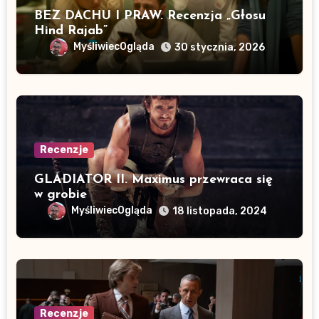
BEZ DACHU I PRAW. Recenzja „Głosu
Hind Rajab”
MyśliwiecOgląda
30 stycznia, 2026
Recenzje
GLADIATOR II. Maximus przewraca się
w grobie
MyśliwiecOgląda
18 listopada, 2024
Recenzje