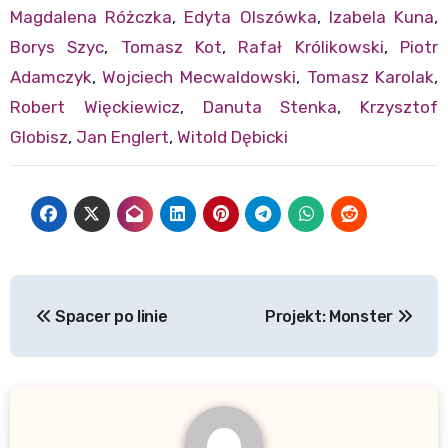
Magdalena Różczka
,
Edyta Olszówka
,
Izabela Kuna
,
Borys Szyc
,
Tomasz Kot
,
Rafał Królikowski
,
Piotr
Adamczyk
,
Wojciech Mecwaldowski
,
Tomasz Karolak
,
Robert Więckiewicz
,
Danuta Stenka
,
Krzysztof
Globisz
,
Jan Englert
,
Witold Dębicki
Nawigacja
Spacer po linie
Projekt: Monster
wpisu