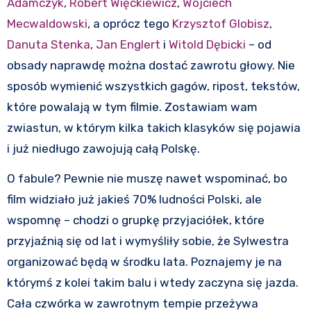
Adamczyk
,
Robert Więckiewicz
,
Wojciech
Mecwaldowski
, a oprócz tego
Krzysztof Globisz
,
Danuta Stenka
,
Jan Englert
i
Witold Dębicki
– od
obsady naprawdę można dostać zawrotu głowy. Nie
sposób wymienić wszystkich gagów, ripost, tekstów,
które powalają w tym filmie. Zostawiam wam
zwiastun, w którym kilka takich klasyków się pojawia
i już niedługo zawojują całą Polskę.
O fabule? Pewnie nie muszę nawet wspominać, bo
film widziało już jakieś 70% ludności Polski, ale
wspomnę – chodzi o grupkę przyjaciółek, które
przyjaźnią się od lat i wymyśliły sobie, że Sylwestra
organizować będą w środku lata. Poznajemy je na
którymś z kolei takim balu i wtedy zaczyna się jazda.
Cała czwórka w zawrotnym tempie przeżywa