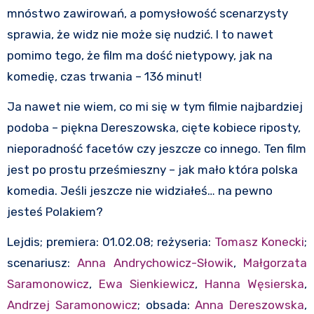
mnóstwo zawirowań, a pomysłowość scenarzysty
sprawia, że widz nie może się nudzić. I to nawet
pomimo tego, że film ma dość nietypowy, jak na
komedię, czas trwania – 136 minut!
Ja nawet nie wiem, co mi się w tym filmie najbardziej
podoba – piękna Dereszowska, cięte kobiece riposty,
nieporadność facetów czy jeszcze co innego. Ten film
jest po prostu prześmieszny – jak mało która polska
komedia. Jeśli jeszcze nie widziałeś… na pewno
jesteś Polakiem?
Lejdis; premiera: 01.02.08; reżyseria:
Tomasz Konecki
;
scenariusz:
Anna Andrychowicz-Słowik
,
Małgorzata
Saramonowicz
,
Ewa Sienkiewicz
,
Hanna Węsierska
,
Andrzej Saramonowicz
; obsada:
Anna Dereszowska
,