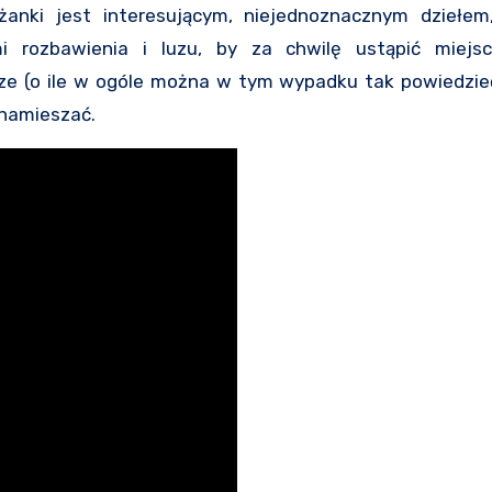
yżanki jest interesującym, niejednoznacznym dziełe
i rozbawienia i luzu, by za chwilę ustąpić miejs
rze (o ile w ogóle można w tym wypadku tak powiedzieć
 namieszać.