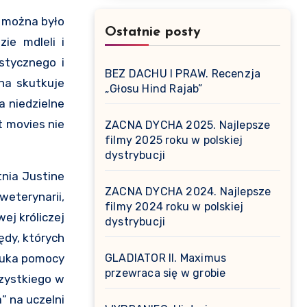
można było
Ostatnie posty
ie mdleli i
istycznego i
BEZ DACHU I PRAW. Recenzja
na skutkuje
„Głosu Hind Rajab”
a niedzielne
t movies nie
ZACNA DYCHA 2025. Najlepsze
filmy 2025 roku w polskiej
dystrybucji
tnia Justine
ZACNA DYCHA 2024. Najlepsze
weterynarii,
filmy 2024 roku w polskiej
wej króliczej
dystrybucji
ędy, których
szuka pomocy
GLADIATOR II. Maximus
przewraca się w grobie
szystkiego w
” na uczelni