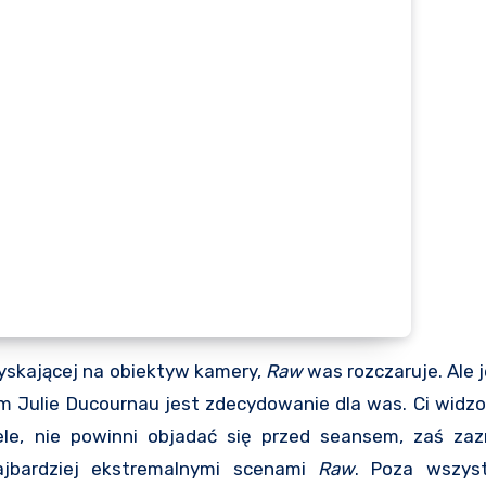
tryskającej na obiektyw kamery,
Raw
was rozczaruje. Ale j
m Julie Ducournau jest zdecydowanie dla was. Ci widzo
iele, nie powinni objadać się przed seansem, zaś zaz
jbardziej ekstremalnymi scenami
Raw
. Poza wszys