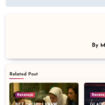
By
M
Related Post
Recenzje
Recenz
BEZ DACHU I PRAW.
GLADIA