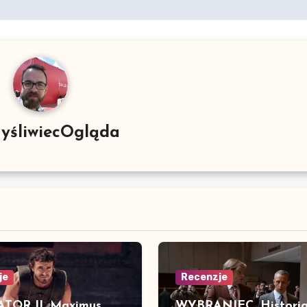
yśliwiecOgląda
je
Recenzje
TOR II. Maximus
WYBRANIEC. Histori