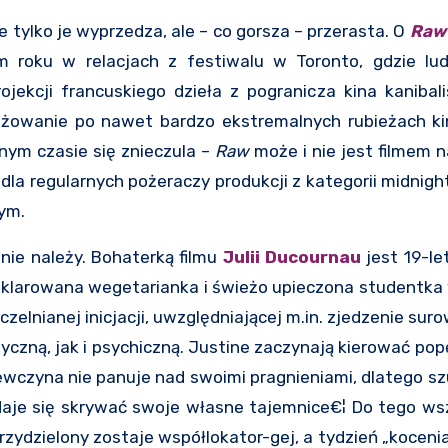
nie tylko je wyprzedza, ale – co gorsza – przerasta. O
Raw
m roku w relacjach z festiwalu w Toronto, gdzie ludz
jekcji francuskiego dzieła z pogranicza kina kanibal
różowanie po nawet bardzo ekstremalnych rubieżach ki
nym czasie się znieczula –
Raw
może i nie jest filmem n
 dla regularnych pożeraczy produkcji z kategorii midnigh
ym.
nie należy. Bohaterką filmu
Julii Ducournau
jest 19-le
eklarowana wegetarianka i świeżo upieczona studentka 
czelnianej inicjacji, uwzględniającej m.in. zjedzenie suro
yczną, jak i psychiczną. Justine zaczynają kierować pop
ziewczyna nie panuje nad swoimi pragnieniami, dlatego 
zdaje się skrywać swoje własne tajemnice€¦ Do tego w
zydzielony zostaje współlokator-gej, a tydzień „kocenia