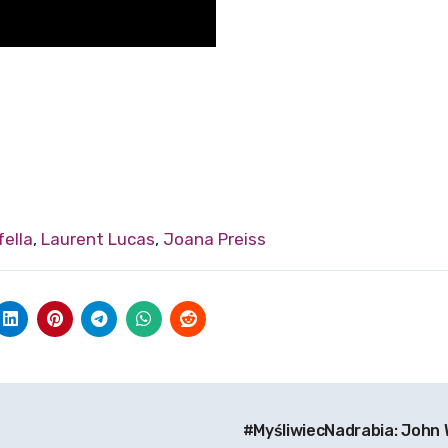
ella
,
Laurent Lucas
,
Joana Preiss
#MyśliwiecNadrabia: John 