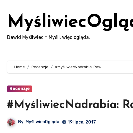
Skip
to
MyśliwiecOglą
content
Dawid Myśliwiec = Myśli, więc ogląda.
Home
Recenzje
#MyśliwiecNadrabia: Raw
Recenzje
#MyśliwiecNadrabia: R
By
MyśliwiecOgląda
19 lipca, 2017