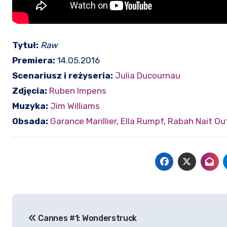
Tytuł:
Raw
Premiera:
14.05.2016
Scenariusz i r
eżyseria:
Julia Ducournau
Zdjęcia:
Ruben Impens
Muzyka:
Jim Williams
Obsada:
Garance Marillier
,
Ella Rumpf
,
Rabah Nait Ouf
Nawigacja
Cannes #1: Wonderstruck
wpisu