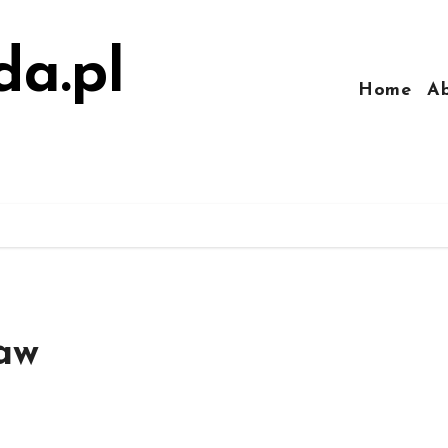
da.pl
Home
A
aw