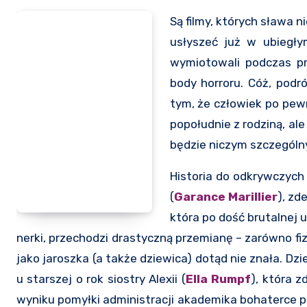
Są filmy, których sława 
usłyszeć już w ubiegły
wymiotowali podczas pro
body horroru. Cóż, pod
tym, że człowiek po pew
popołudnie z rodziną, ale
będzie niczym szczególn
Historia do odkrywczych 
(
Garance Marillier
), zd
która po dość brutalnej u
nerki, przechodzi drastyczną przemianę – zarówno fiz
jako jaroszka (a także dziewica) dotąd nie znała. D
u starszej o rok siostry Alexii (
Ella Rumpf
), która 
wyniku pomyłki administracji akademika bohaterce pr