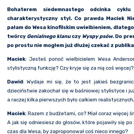
Bohaterem siedemnastego odcinka cyklu NIEDOPATRZENIE jest Wes Anderson i jego bardzo
charakterystyczny styl. Co prawda Maciek Nie
pałam do Wesa kinofilskim uwielbieniem, dlateg
twórcy
Genialnego klanu
czy
Wyspy psów
. Do pre
po prostu nie mogłem już dłużej czekać z publika
Maciek
: Jesteś ponoć wielbicielem Wesa Andersona
stylistyczną funkcję? Czy kryje się za nią coś więcej?
Dawid
: Wydaje mi się, że to jest jakieś bezgran
dzieciństwie zakochał się w baśniowej stylistyce i już
a raczej kilka pierwszych było całkiem realistycznych
Maciek
: Razem z budżetami, co? Miał coraz więcej śr
A jak się odniesiesz do głosów, które pojawiły się p
czas dla Wesa, by zaproponował coś nieco innego?