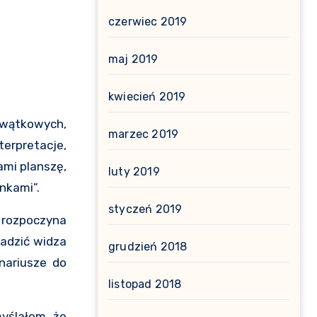
czerwiec 2019
maj 2019
kwiecień 2019
lowątkowych,
marzec 2019
erpretacje,
ami planszę,
luty 2019
nkami”.
styczeń 2019
e rozpoczyna
wadzić widza
grudzień 2018
enariusze do
listopad 2018
yślałem, że