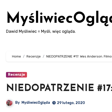
Skip
to
MyśliwiecOglą
content
Dawid Myśliwiec = Myśli, więc ogląda.
Home
Recenzje
NIEDOPATRZENIE #17: Wes Anderson. Filmo
Recenzje
NIEDOPATRZENIE #17: 
By
MyśliwiecOgląda
29 lutego, 2020