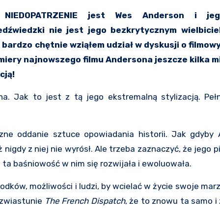
dźwiedzki nie jest jego bezkrytycznym wielbiciel
o bardzo chętnie wziąłem udział w dyskusji o filmo
miery najnowszego filmu Andersona jeszcze kilka mi
cją!
. Jak to jest z tą jego ekstremalną stylizacją. Pełn
iczne oddanie sztuce opowiadania historii. Jak gdyby
 nigdy z niej nie wyrósł. Ale trzeba zaznaczyć, że jego p
, ta baśniowość w nim się rozwijała i ewoluowała.
odków, możliwości i ludzi, by wcielać w życie swoje marze
o zwiastunie
The French Dispatch
, że to znowu ta samo i