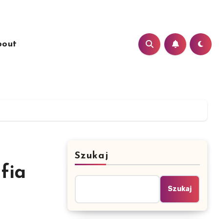
bout
Szukaj
fia
Szukaj