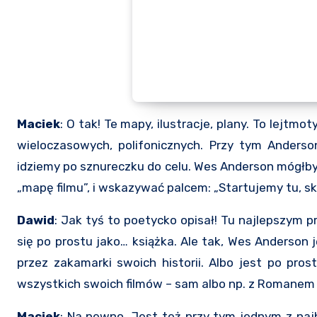
Maciek
: O tak! Te mapy, ilustracje, plany. To lejt
wieloczasowych, polifonicznych. Przy tym Anders
idziemy po sznureczku do celu. Wes Anderson mógłby
„mapę filmu”, i wskazywać palcem: „Startujemy tu, sko
Dawid
: Jak tyś to poetycko opisał! Tu najlepszym 
się po prostu jako… książka. Ale tak, Wes Anderson
przez zakamarki swoich historii. Albo jest po pros
wszystkich swoich filmów – sam albo np. z Romanem
Maciek
: Na pewno. Jest też przy tym jednym z na