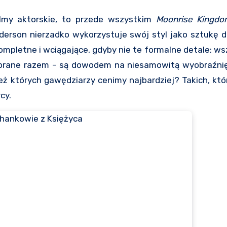
filmy aktorskie, to przede wszystkim
Moonrise Kingd
derson nierzadko wykorzystuje swój styl jako sztukę d
 kompletne i wciągające, gdyby nie te formalne detale: ws
zebrane razem – są dowodem na niesamowitą wyobraźnię
eż których gawędziarzy cenimy najbardziej? Takich, któ
cy.