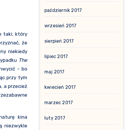
październik 2017
wrzesień 2017
taki, który
sierpień 2017
rzyznać, że
lny niekiedy
lipiec 2017
rzypadku
The
hwycić – bo
maj 2017
ąc przy tym
, a przecież
kwiecień 2017
 przezabawne
marzec 2017
naturę kina
luty 2017
ą niezwykle