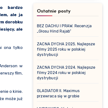
Ostatnie posty
em, ale ja
wym dorobku
BEZ DACHU I PRAW. Recenzja
esięcy, ale
„Głosu Hind Rajab”
ZACNA DYCHA 2025. Najlepsze
i ona tylko
filmy 2025 roku w polskiej
dystrybucji
 Anderson w
ZACNA DYCHA 2024. Najlepsze
filmy 2024 roku w polskiej
ierwszy film,
dystrybucji
GLADIATOR II. Maximus
nie o kinie.
przewraca się w grobie
 że może już