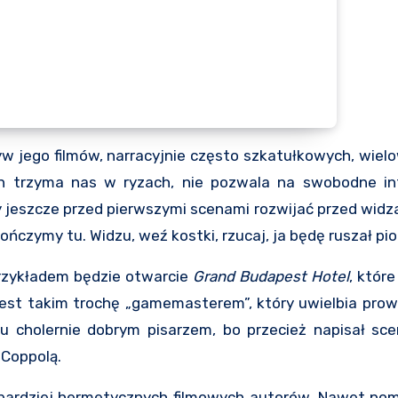
motyw jego filmów, narracyjnie często szkatułkowych, wie
on trzyma nas w ryzach, nie pozwala na swobodne int
 jeszcze przed pierwszymi scenami rozwijać przed widz
ńczymy tu. Widzu, weź kostki, rzucaj, ja będę ruszał pio
przykładem będzie otwarcie
Grand Budapest Hotel
, któr
 jest takim trochę „gamemasterem”, który uwielbia pro
tu cholernie dobrym pisarzem, bo przecież napisał sc
 Coppolą.
jbardziej hermetycznych filmowych autorów. Nawet pom