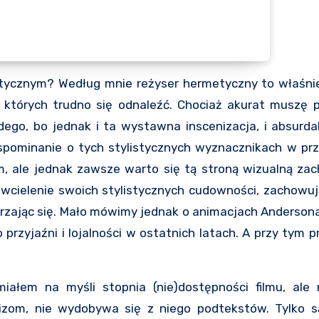
tycznym? Według mnie reżyser hermetyczny to właśnie 
 których trudno się odnaleźć. Chociaż akurat muszę p
dego, bo jednak i ta wystawna inscenizacja, i absurda
spominanie o tych stylistycznych wyznacznikach w p
, ale jednak zawsze warto się tą stroną wizualną zac
wcielenie swoich stylistycznych cudowności, zachowuj
arzając się. Mało mówimy jednak o animacjach Andersona
 przyjaźni i lojalności w ostatnich latach. A przy tym
miałem na myśli stopnia (nie)dostępności filmu, ale 
lizom, nie wydobywa się z niego podtekstów. Tylko s