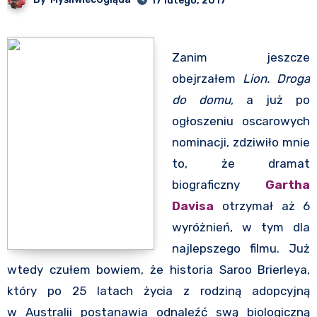
17 lutego, 2017
Zanim jeszcze
obejrzałem
Lion. Droga
do domu
, a już po
ogłoszeniu oscarowych
nominacji, zdziwiło mnie
to, że dramat
biograficzny
Gartha
Davisa
otrzymał aż 6
wyróżnień, w tym dla
najlepszego filmu. Już
wtedy czułem bowiem, że historia Saroo Brierleya,
który po 25 latach życia z rodziną adopcyjną
w Australii postanawia odnaleźć swą biologiczną