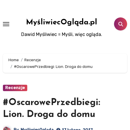
Skip
to
content
MyśliwiecOgląda.pl
Dawid Myśliwiec = Myśli, więc ogląda.
Home
Recenzje
#OscarowePrzedbiegi: Lion. Droga do domu
Recenzje
#OscarowePrzedbiegi:
Lion. Droga do domu
By
MyśliwiecOgląda