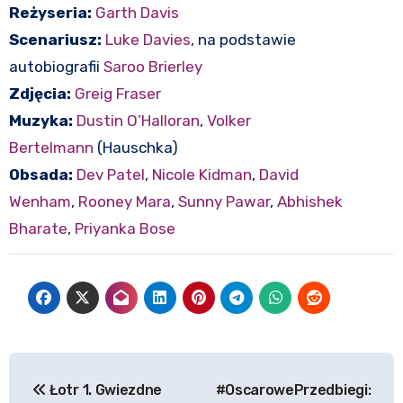
Reżyseria:
Garth Davis
Scenariusz:
Luke Davies
, na podstawie
autobiografii
Saroo Brierley
Zdjęcia:
Greig Fraser
Muzyka:
Dustin O’Halloran
,
Volker
Bertelmann
(Hauschka)
Obsada:
Dev Patel
,
Nicole Kidman
,
David
Wenham
,
Rooney Mara
,
Sunny Pawar
,
Abhishek
Bharate
,
Priyanka Bose
Nawigacja
Łotr 1. Gwiezdne
#OscarowePrzedbiegi: