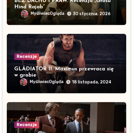
BEZ DACHU I PRAW. Recenzja „Głosu
Hind Rajab”
MyśliwiecOgląda
30 stycznia, 2026
Recenzje
GLADIATOR II. Maximus przewraca się
w grobie
MyśliwiecOgląda
18 listopada, 2024
Recenzje