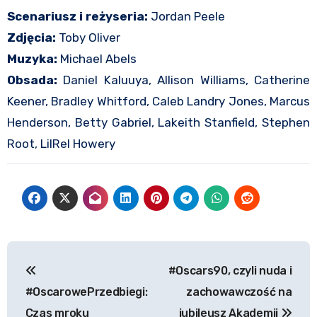
Scenariusz i reżyseria:
Jordan Peele
Zdjęcia:
Toby Oliver
Muzyka:
Michael Abels
Obsada:
Daniel Kaluuya, Allison Williams, Catherine
Keener, Bradley Whitford, Caleb Landry Jones, Marcus
Henderson, Betty Gabriel, Lakeith Stanfield, Stephen
Root, LilRel Howery
Nawigacja
#Oscars90, czyli nuda i
wpisu
#OscarowePrzedbiegi:
zachowawczość na
Czas mroku
jubileusz Akademii