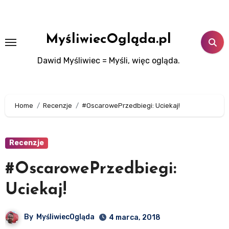
Skip
to
content
MyśliwiecOgląda.pl
Dawid Myśliwiec = Myśli, więc ogląda.
Home
Recenzje
#OscarowePrzedbiegi: Uciekaj!
Recenzje
#OscarowePrzedbiegi:
Uciekaj!
By
MyśliwiecOgląda
4 marca, 2018