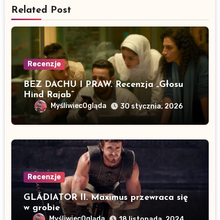
Related Post
Recenzje
BEZ DACHU I PRAW. Recenzja „Głosu
Hind Rajab”
MyśliwiecOgląda
30 stycznia, 2026
Recenzje
GLADIATOR II. Maximus przewraca się
w grobie
MyśliwiecOgląda
18 listopada, 2024