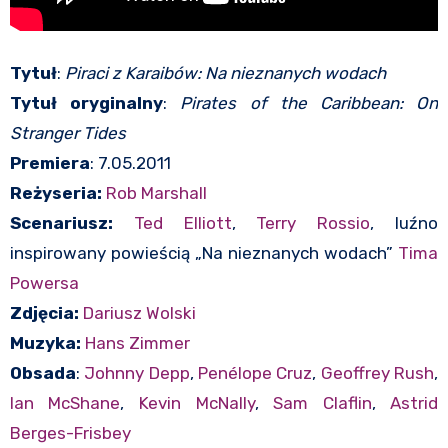
Tytuł
:
Piraci z Karaibów: Na nieznanych wodach
Tytuł oryginalny
:
Pirates of the Caribbean: On
Stranger Tides
Premiera
: 7.05.2011
Reżyseria:
Rob Marshall
Scenariusz:
Ted Elliott
,
Terry Rossio
, luźno
inspirowany powieścią „Na nieznanych wodach”
Tima
Powersa
Zdjęcia:
Dariusz Wolski
Muzyka:
Hans Zimmer
Obsada
:
Johnny Depp
,
Penélope Cruz
,
Geoffrey Rush
,
Ian McShane
,
Kevin McNally
,
Sam Claflin
,
Astrid
Berges-Frisbey