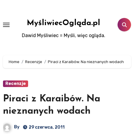
Skip
to
content
MyśliwiecOgląda.pl
Dawid Myśliwiec = Myśli, więc ogląda.
Home
Recenzje
Piraci z Karaibów. Na nieznanych wodach
Recenzje
Piraci z Karaibów. Na
nieznanych wodach
By
29 czerwca, 2011