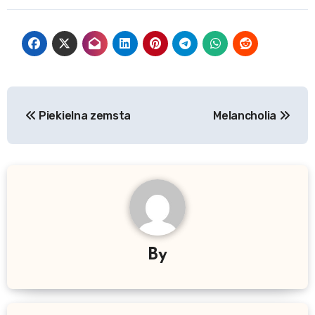
Nawigacja
Piekielna zemsta
Melancholia
wpisu
By