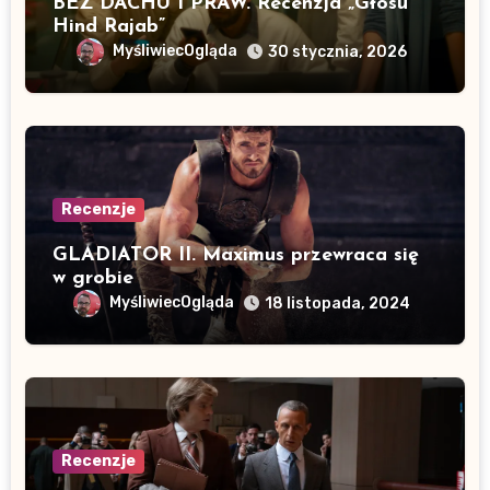
BEZ DACHU I PRAW. Recenzja „Głosu
Hind Rajab”
MyśliwiecOgląda
30 stycznia, 2026
Recenzje
GLADIATOR II. Maximus przewraca się
w grobie
MyśliwiecOgląda
18 listopada, 2024
Recenzje