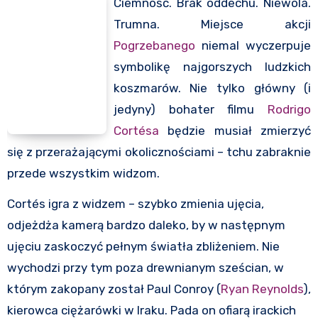
Ciemność. Brak oddechu. Niewola.
Trumna. Miejsce akcji
Pogrzebanego
niemal wyczerpuje
symbolikę najgorszych ludzkich
koszmarów. Nie tylko główny (i
jedyny) bohater filmu
Rodrigo
Cortésa
będzie musiał zmierzyć
się z przerażającymi okolicznościami – tchu zabraknie
przede wszystkim widzom.
Cortés igra z widzem – szybko zmienia ujęcia,
odjeżdża kamerą bardzo daleko, by w następnym
ujęciu zaskoczyć pełnym światła zbliżeniem. Nie
wychodzi przy tym poza drewnianym sześcian, w
którym zakopany został Paul Conroy (
Ryan Reynolds
),
kierowca ciężarówki w Iraku. Pada on ofiarą irackich