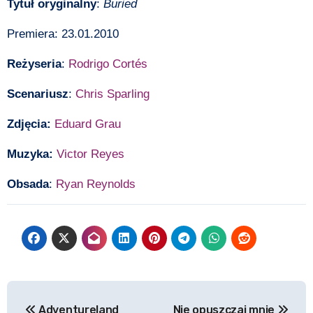
Tytuł oryginalny
:
Buried
Premiera: 23.01.2010
Reżyseria
:
Rodrigo Cortés
Scenariusz
:
Chris Sparling
Zdjęcia:
Eduard Grau
Muzyka:
Victor Reyes
Obsada
:
Ryan Reynolds
Nawigacja
Adventureland
Nie opuszczaj mnie