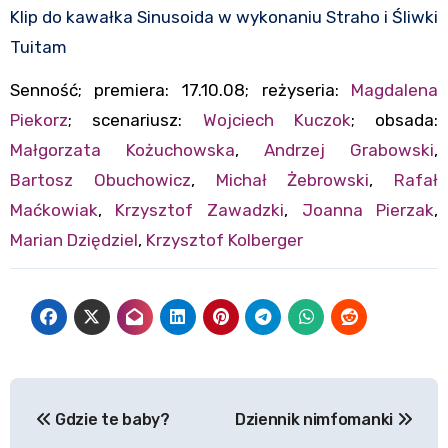
Klip do kawałka Sinusoida w wykonaniu Straho i Śliwki
Tuitam
Senność; premiera: 17.10.08; reżyseria:
Magdalena
Piekorz
; scenariusz:
Wojciech Kuczok
; obsada:
Małgorzata Kożuchowska
,
Andrzej Grabowski
,
Bartosz Obuchowicz
,
Michał Żebrowski
,
Rafał
Maćkowiak
,
Krzysztof Zawadzki
,
Joanna Pierzak
,
Marian Dziędziel
,
Krzysztof Kolberger
Nawigacja
Gdzie te baby?
Dziennik nimfomanki
wpisu