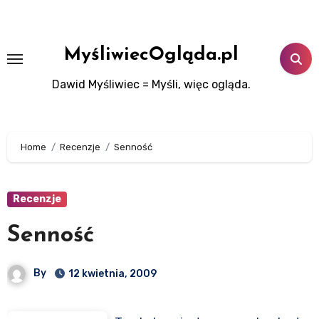
Skip
to
content
MyśliwiecOgląda.pl
Dawid Myśliwiec = Myśli, więc ogląda.
Home
Recenzje
Senność
Recenzje
Senność
By
12 kwietnia, 2009