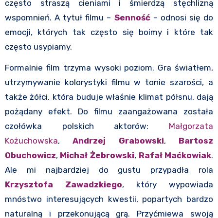
często straszą cieniami i śmierdzą stęchlizną
wspomnień. A tytuł filmu –
Senność
– odnosi się do
emocji, których tak często się boimy i które tak
często usypiamy.
Formalnie film trzyma wysoki poziom. Gra światłem,
utrzymywanie kolorystyki filmu w tonie szarości, a
także żółci, która buduje właśnie klimat półsnu, dają
pożądany efekt. Do filmu zaangażowana została
czołówka polskich aktorów:
Małgorzata
Kożuchowska
,
Andrzej Grabowski
,
Bartosz
Obuchowicz
,
Michał Żebrowski
,
Rafał Maćkowiak
.
Ale mi najbardziej do gustu przypadła rola
Krzysztofa Zawadzkiego
, który wypowiada
mnóstwo interesujących kwestii, popartych bardzo
naturalną i przekonującą grą. Przyćmiewa swoją