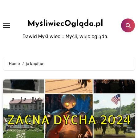
Skip
to
content
MyśliwiecOgląda.pl
Dawid Myśliwiec = Myśli, więc ogląda.
Home
ja kapitan