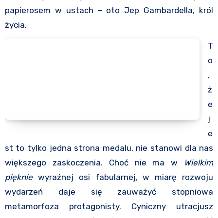
papierosem w ustach – oto Jep Gambardella, król
życia.
T
o
,
ż
e
j
e
st to tylko jedna strona medalu, nie stanowi dla nas
większego zaskoczenia. Choć nie ma w
Wielkim
pięknie
wyraźnej osi fabularnej, w miarę rozwoju
wydarzeń daje się zauważyć stopniowa
metamorfoza protagonisty. Cyniczny utracjusz