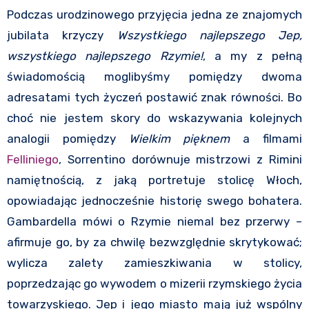
Podczas urodzinowego przyjęcia jedna ze znajomych
jubilata krzyczy
Wszystkiego najlepszego Jep,
wszystkiego najlepszego Rzymie!
, a my z pełną
świadomością moglibyśmy pomiędzy dwoma
adresatami tych życzeń postawić znak równości. Bo
choć nie jestem skory do wskazywania kolejnych
analogii pomiędzy
Wielkim pięknem
a filmami
Felliniego
, Sorrentino dorównuje mistrzowi z Rimini
namiętnością, z jaką portretuje stolicę Włoch,
opowiadając jednocześnie historię swego bohatera.
Gambardella mówi o Rzymie niemal bez przerwy –
afirmuje go, by za chwilę bezwzględnie skrytykować;
wylicza zalety zamieszkiwania w stolicy,
poprzedzając go wywodem o mizerii rzymskiego życia
towarzyskiego. Jep i jego miasto mają już wspólny