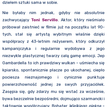
dziełem sztuki sama w sobie.
Nie byłaby nim jednak, gdyby nie absolutnie
zachwycający
Toni Servillo
. Aktor, który nieśmiało
próbował zaistnieć w filmie już na początku lat 90-
tych, stał się artystą wybitnym właśnie dzięki
współpracy z 43-letnim reżyserem, który odkurzył
kampanijczyka i regularnie wydobywa z jego
niezwykle plastycznej twarzy całą gamę emocji. Jep
Gambardella to ich prawdziwy wulkan – uśmiecha się
kpiarsko, spontanicznie płacze po ukochanej, ciepło
pociesza nieznajomego i cynicznie punktuje
powierzchowność jednej ze swych przyjaciółek.
Zasępia się, gdy zdarzy mu się wstać za wcześnie,
bywa bezczelnie bezpośredni, dojmująco szarmancki i
taktownie współczujący. Bohater
Wielkiego piękna
–