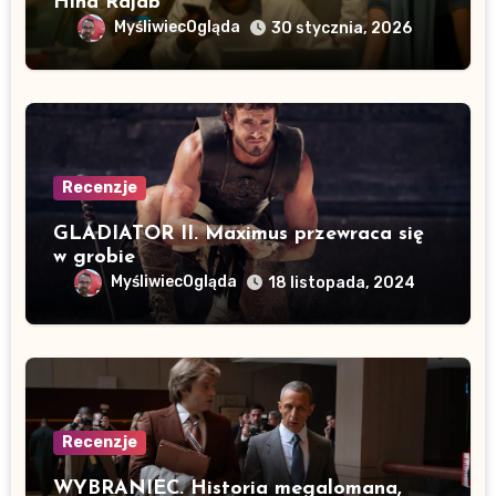
Hind Rajab”
MyśliwiecOgląda
30 stycznia, 2026
Recenzje
GLADIATOR II. Maximus przewraca się
w grobie
MyśliwiecOgląda
18 listopada, 2024
Recenzje
WYBRANIEC. Historia megalomana,