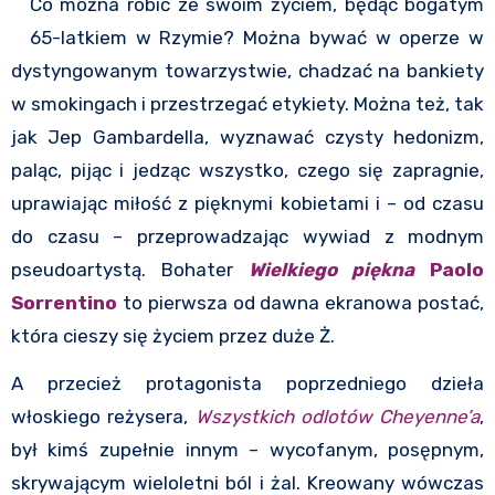
Co można robić ze swoim życiem, będąc bogatym
65-latkiem w Rzymie? Można bywać w operze w
dystyngowanym towarzystwie, chadzać na bankiety
w smokingach i przestrzegać etykiety. Można też, tak
jak Jep Gambardella, wyznawać czysty hedonizm,
paląc, pijąc i jedząc wszystko, czego się zapragnie,
uprawiając miłość z pięknymi kobietami i – od czasu
do czasu – przeprowadzając wywiad z modnym
pseudoartystą. Bohater
Wielkiego piękna
Paolo
Sorrentino
to pierwsza od dawna ekranowa postać,
która cieszy się życiem przez duże Ż.
A przecież protagonista poprzedniego dzieła
włoskiego reżysera,
Wszystkich odlotów Cheyenne’a
,
był kimś zupełnie innym – wycofanym, posępnym,
skrywającym wieloletni ból i żal. Kreowany wówczas