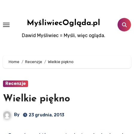
Skip
to
content
MyśliwiecOgląda.pl
Dawid Myśliwiec = Myśli, więc ogląda.
Home
Recenzje
Wielkie piękno
Recenzje
Wielkie piękno
By
23 grudnia, 2013