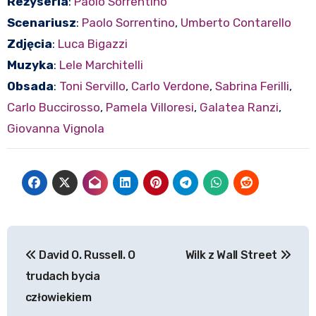
Reżyseria
:
Paolo Sorrentino
Scenariusz
:
Paolo Sorrentino
,
Umberto Contarello
Zdjęcia
:
Luca Bigazzi
Muzyka
:
Lele Marchitelli
Obsada
:
Toni Servillo
,
Carlo Verdone
,
Sabrina Ferilli
,
Carlo Buccirosso
,
Pamela Villoresi
,
Galatea Ranzi
,
Giovanna Vignola
Nawigacja
David O. Russell. O
Wilk z Wall Street
wpisu
trudach bycia
człowiekiem