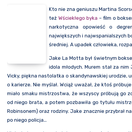
Kto nie zna geniuszu Martina Scors
też
Wściekłego byka
– film o bokse
narkotyczna opowieść o degre
największych i najwspanialszych bo
średniej. A upadek człowieka, rozp
Jake La Motta był świetnym boksere
idola młodych. Murem stał za nim J
Vicky, piękna nastolatka o skandynawskiej urodzie, ur
o karierze. Nie myślał. Wciąż uważał, że ktoś próbu
miało smaku mistrzostwa, że wszyscy próbują go zd
od niego brata, a potem pozbawiła go tytułu mistr
Robinsonem) oraz rodziny. Jake znacznie przybrał na
po niego policja…