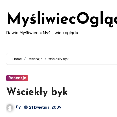
Skip
to
MyśliwiecOglą
content
Dawid Myśliwiec = Myśli, więc ogląda.
Home
Recenzje
Wściekły byk
Recenzje
Wściekły byk
By
21 kwietnia, 2009