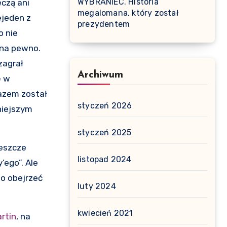
WYBRANIEC. Historia
eczą ani
megalomana, który został
ejeden z
prezydentem
o nie
 na pewno.
 zagrał
Archiwum
ę w
razem został
styczeń 2026
niejszym
styczeń 2025
jeszcze
listopad 2024
’ego”. Ale
to obejrzeć
luty 2024
kwiecień 2021
rtin
, na