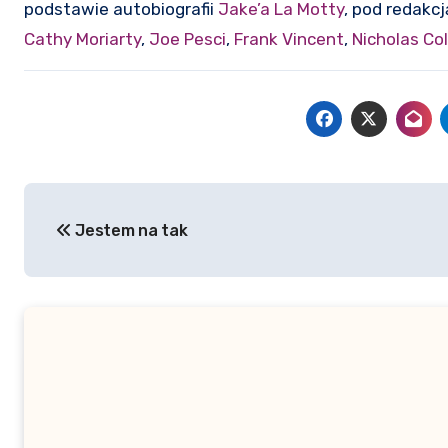
podstawie autobiografii
Jake’a La Motty
, pod redakc
Cathy Moriarty
,
Joe Pesci
,
Frank Vincent
,
Nicholas Co
Nawigacja
Jestem na tak
wpisu