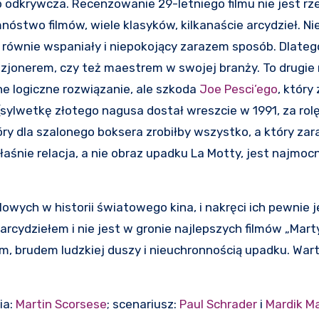
b odkrywcza. Recenzowanie 29-letniego filmu nie jest rz
óstwo filmów, wiele klasyków, kilkanaście arcydzieł. Ni
równie wspaniały i niepokojący zarazem sposób. Dlateg
izjonerem, czy też maestrem w swojej branży. To drugie
e logiczne rozwiązanie, ale szkoda
Joe Pesci’ego
, który
(sylwetkę złotego nagusa dostał wreszcie w 1991, za rol
tóry dla szalonego boksera zrobiłby wszystko, a który za
łaśnie relacja, a nie obraz upadku La Motty, jest najmoc
ilowych w historii światowego kina, i nakręci ich pewnie 
arcydziełem i nie jest w gronie najlepszych filmów „Marty
, brudem ludzkiej duszy i nieuchronnością upadku. War
ia:
Martin Scorsese
; scenariusz:
Paul Schrader
i
Mardik Ma