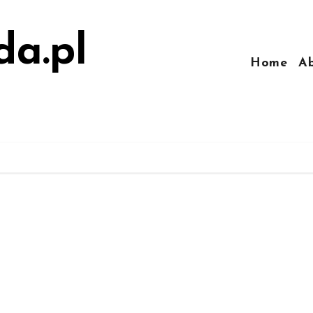
da.pl
Home
A