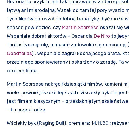
Historia to przykra, ale tak naprawdę w żaden sposó
łątwą ani miarodajną. Wszak od tamtej pory wyszło mn
tych filmów poruszał podobną tematykę, być może w 
sposób powiedzieć, czy
Martin Scorsese
okazał się w
Wspaniale dobrał aktorów – Oscar dla
De Niro
to jedyn
fantastyczną rolę, a musiał zadowolić się nominacją 
Goodfellas
) . Wspaniale zagrał kochającego brata, k
przez niego sponiewierany i oskarżony o zdradę. Ta w
atutem filmu.
Martin Scorsese nakręcił dziesiątki filmów, kamieni m
wiele, pewnie jeszcze lepszych. Wściekły byk nie jest 
jest filmem klasycznym – przesiąkniętym szaleństwem
– ku przestrodze.
Wściekły byk (Raging Bull); premiera: 14.11.80 ; reżyser