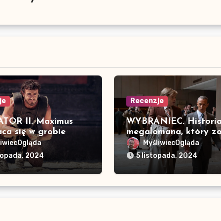
je
Recenzje
TOR II. Maximus
WYBRANIEC. Histori
ca się w grobie
megalomana, który zo
prezydentem
liwiecOgląda
MyśliwiecOgląda
stopada, 2024
5 listopada, 2024