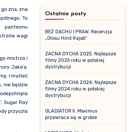
 go zna, zna
Ostatnie posty
spólnego. To
o panteonu
BEZ DACHU I PRAW. Recenzja
istrzów wagi
„Głosu Hind Rajab”
ZACNA DYCHA 2025. Najlepsze
go mistrza i
filmy 2025 roku w polskiej
mory Jake’a.
dystrybucji
mę. I myśleć
ZACNA DYCHA 2024. Najlepsze
, nie będzie
filmy 2024 roku w polskiej
 odepchnęła
dystrybucji
, Sugar Ray
edy przyszła
GLADIATOR II. Maximus
przewraca się w grobie