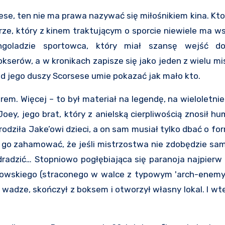
ese, ten nie ma prawa nazywać się miłośnikiem kina. Kto
rze, który z kinem traktującym o sporcie niewiele ma w
ngoladzie sportowca, który miał szansę wejść d
kserów, a w kronikach zapisze się jako jeden z wielu m
ad jego duszy Scorsese umie pokazać jak mało kto.
m. Więcej – to był materiał na legendę, na wieloletnie
oey, jego brat, który z anielską cierpliwością znosił hu
odziła Jake’owi dzieci, a on sam musiał tylko dbać o for
je go zahamować, że jeśli mistrzostwa nie zdobędzie sam
radzić… Stopniowo pogłębiająca się paranoja najpierw
zowskiego (straconego w walce z typowym 'arch-enemy’
 wadze, skończył z boksem i otworzył własny lokal. I wt