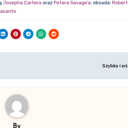
ją
Josepha Cartera
oraz
Petera Savage’a
; obsada:
Robert
lasanto
Szybko i wś
By