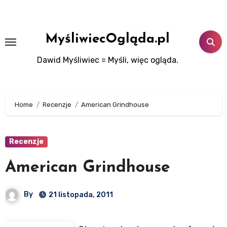
Skip
to
content
MyśliwiecOgląda.pl
Dawid Myśliwiec = Myśli, więc ogląda.
Home
Recenzje
American Grindhouse
Recenzje
American Grindhouse
By
21 listopada, 2011