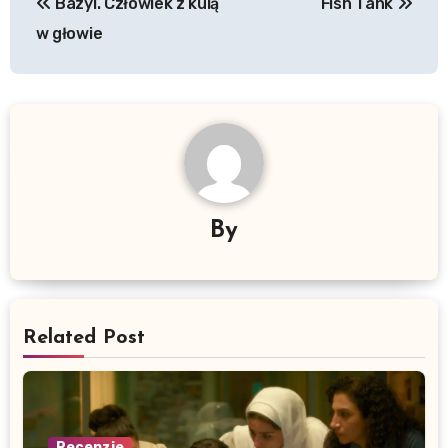
Bazyl. Człowiek z kulą
Fish Tank
wpisu
w głowie
By
Related Post
Recenzje