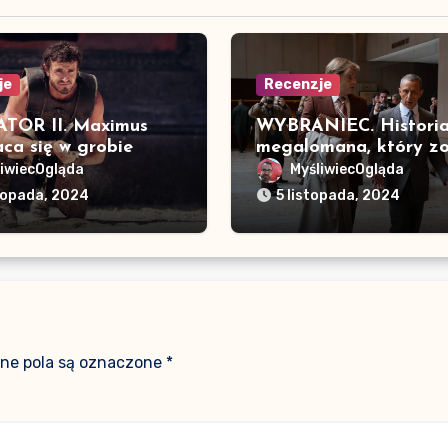
je
Recenzje
TOR II. Maximus
WYBRANIEC. Histori
ca się w grobie
megalomana, który zo
prezydentem
liwiecOgląda
MyśliwiecOgląda
stopada, 2024
5 listopada, 2024
e pola są oznaczone
*