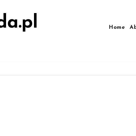
da.pl
Home
A