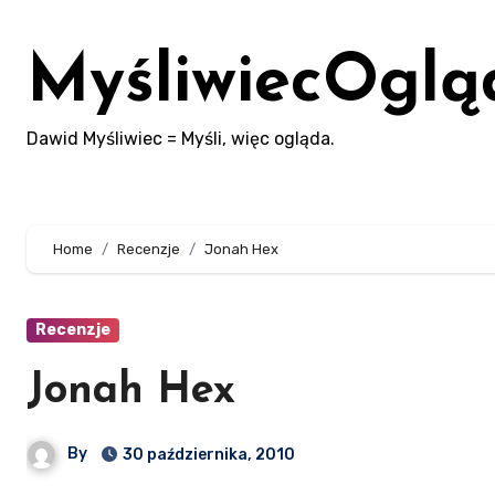
Skip
to
MyśliwiecOglą
content
Dawid Myśliwiec = Myśli, więc ogląda.
Home
Recenzje
Jonah Hex
Recenzje
Jonah Hex
By
30 października, 2010