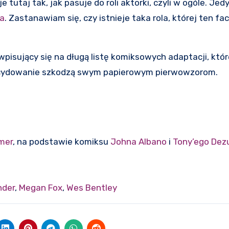
e tutaj tak, jak pasuje do roli aktorki, czyli w ogóle. Je
ra
. Zastanawiam się, czy istnieje taka rola, której ten fac
pisujący się na długą listę komiksowych adaptacji, któr
zdecydowanie szkodzą swym papierowym pierwowzorom.
rmer
, na podstawie komiksu
Johna Albano
i
Tony’ego Dezu
nder
,
Megan Fox
,
Wes Bentley