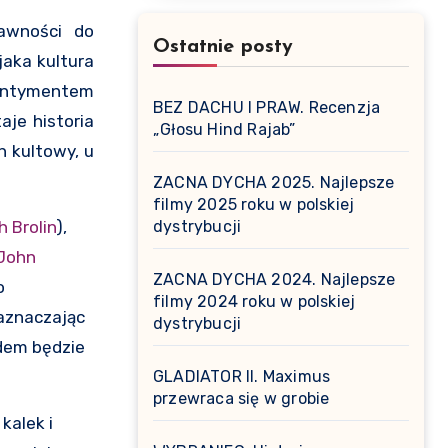
rawności do
Ostatnie posty
jaka kultura
sentymentem
BEZ DACHU I PRAW. Recenzja
je historia
„Głosu Hind Rajab”
 kultowy, u
ZACNA DYCHA 2025. Najlepsze
filmy 2025 roku w polskiej
 Brolin
),
dystrybucji
John
ZACNA DYCHA 2024. Najlepsze
o
filmy 2024 roku w polskiej
naznaczając
dystrybucji
ędem będzie
GLADIATOR II. Maximus
przewraca się w grobie
kalek i