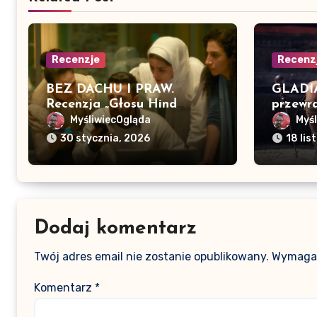
Recenzje
Recenz
BEZ DACHU I PRAW.
GLADIA
Recenzja „Głosu Hind
przewra
Rajab”
MyśliwiecOgląda
Myś
30 stycznia, 2026
18 li
Dodaj komentarz
Twój adres email nie zostanie opublikowany.
Wymagan
Komentarz
*