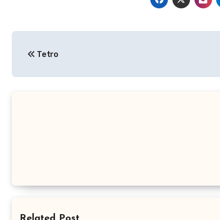
Nawigacja
Tetro
wpisu
Related Post