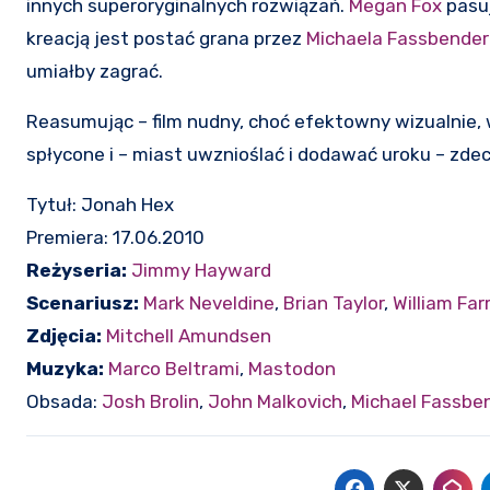
innych superoryginalnych rozwiązań.
Megan Fox
pasuj
kreacją jest postać grana przez
Michaela Fassbende
umiałby zagrać.
Reasumując – film nudny, choć efektowny wizualnie, w
spłycone i – miast uwznioślać i dodawać uroku – 
Tytuł: Jonah Hex
Premiera: 17.06.2010
Reżyseria:
Jimmy Hayward
Scenariusz:
Mark Neveldine
,
Brian Taylor
,
William Fa
Zdjęcia:
Mitchell Amundsen
Muzyka:
Marco Beltrami
,
Mastodon
Obsada:
Josh Brolin
,
John Malkovich
,
Michael Fassbe