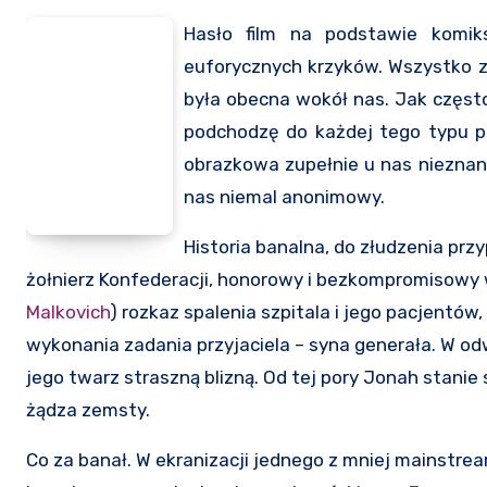
Hasło film na podstawie komik
euforycznych krzyków. Wszystko z
była obecna wokół nas. Jak częs
podchodzę do każdej tego typu pr
obrazkowa zupełnie u nas niezna
nas niemal anonimowy.
Historia banalna, do złudzenia pr
żołnierz Konfederacji, honorowy i bezkompromisowy 
Malkovich
) rozkaz spalenia szpitala i jego pacjentó
wykonania zadania przyjaciela – syna generała. W o
jego twarz straszną blizną. Od tej pory Jonah stan
żądza zemsty.
Co za banał. W ekranizacji jednego z mniej mainstr