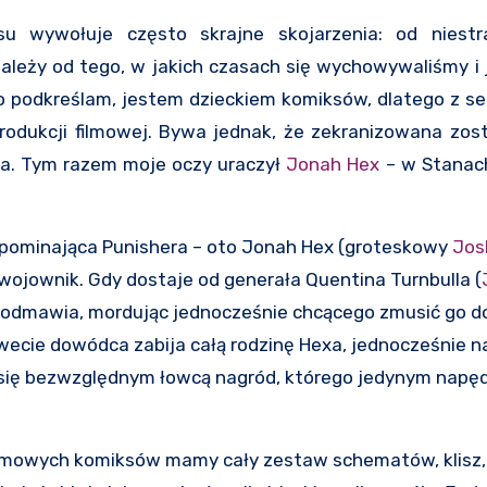
su wywołuje często skrajne skojarzenia: od niest
ależy od tego, w jakich czasach się wychowywaliśmy i 
to podkreślam, jestem dzieckiem komiksów, dlatego z 
odukcji filmowej. Bywa jednak, że zekranizowana zosta
na. Tym razem moje oczy uraczył
Jonah Hex
– w Stanach
zypominająca Punishera – oto Jonah Hex (groteskowy
Josh
wojownik. Gdy dostaje od generała Quentina Turnbulla (
w, odmawia, mordując jednocześnie chcącego zmusić go d
dwecie dowódca zabija całą rodzinę Hexa, jednocześnie 
ie się bezwzględnym łowcą nagród, którego jedynym nap
eamowych komiksów mamy cały zestaw schematów, klisz, 