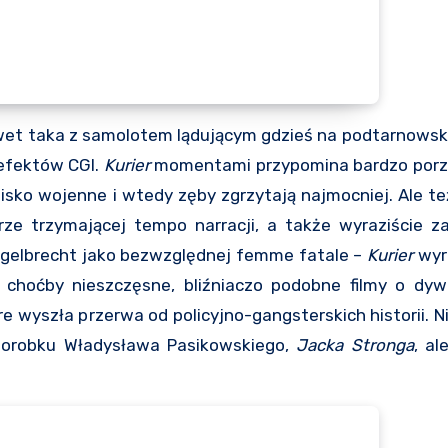
wet taka z samolotem lądującym gdzieś na podtarnowski
 efektów CGI.
Kurier
momentami przypomina bardzo porząd
isko wojenne i wtedy zęby zgrzytają najmocniej. Ale t
brze trzymającej tempo narracji, a także wyraziście 
gelbrecht jako bezwzględnej femme fatale –
Kurier
wyró
 choćby nieszczęsne, bliźniaczo podobne filmy o dywi
 wyszła przerwa od policyjno-gangsterskich historii. Ni
 dorobku Władysława Pasikowskiego,
Jacka Stronga
, a