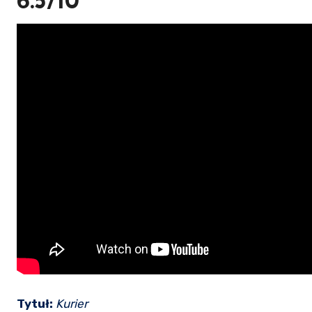
6.5/10
Tytuł:
Kurier