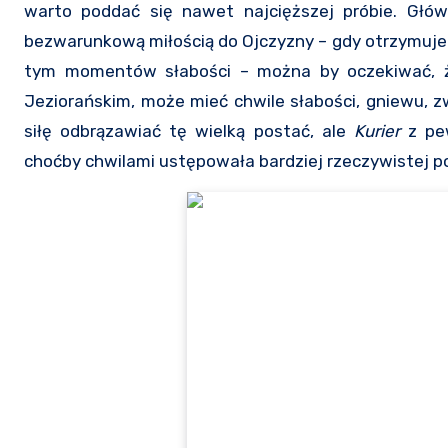
warto poddać się nawet najcięższej próbie. Głó
bezwarunkową miłością do Ojczyzny – gdy otrzymuje 
tym momentów słabości – można by oczekiwać, że
Jeziorańskim, może mieć chwile słabości, gniewu, zw
siłę odbrązawiać tę wielką postać, ale
Kurier
z pe
choćby chwilami ustępowała bardziej rzeczywistej p