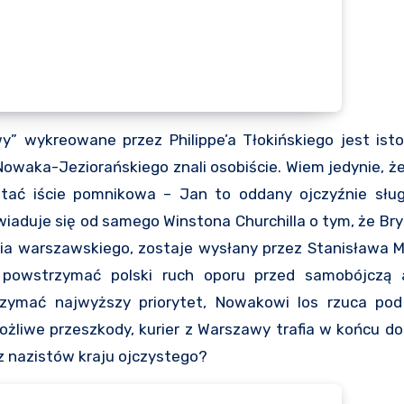
y” wykreowane przez Philippe’a Tłokińskiego jest isto
zy Nowaka-Jeziorańskiego znali osobiście. Wiem jedynie, 
tać iście pomnikowa – Jan to oddany ojczyźnie sług
iaduje się od samego Winstona Churchilla o tym, że Bry
a warszawskiego, zostaje wysłany przez Stanisława Mi
powstrzymać polski ruch oporu przed samobójczą 
zymać najwyższy priorytet, Nowakowi los rzuca pod
żliwe przeszkody, kurier z Warszawy trafia w końcu do 
z nazistów kraju ojczystego?