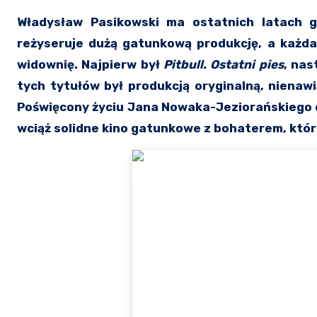
Władysław Pasikowski ma ostatnich latach godną pozazdroszczenia passę – od trzech lat rokrocznie
reżyseruje dużą gatunkową produkcję, a każda z
widownię. Najpierw był
Pitbull. Ostatni pies
, na
tych tytułów był produkcją oryginalną, nienaw
Poświęcony życiu Jana Nowaka-Jeziorańskiego dr
wciąż solidne kino gatunkowe z bohaterem, któ