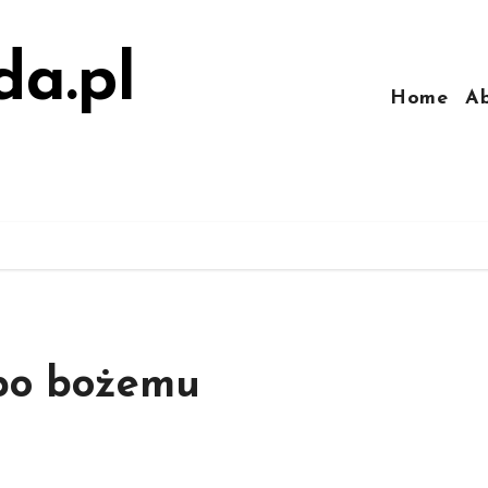
da.pl
Home
A
 po bożemu