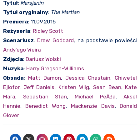
Tytuł
:
Marsjanin
Tytuł oryginalny
:
The Martian
Premiera
: 11.09.2015
Reżyseria
:
Ridley Scott
Scenariusz
:
Drew Goddard
, na podstawie powieści
Andy’ego Weira
Zdjęcia
:
Dariusz Wolski
Muzyka
:
Harry Gregson-Williams
Obsada
:
Matt Damon
,
Jessica Chastain
,
Chiwetel
Ejiofor
,
Jeff Daniels
,
Kristen Wiig
,
Sean Bean
,
Kate
Mara
,
Sebastian Stan
,
Michael PeÃ±a
,
Aksel
Hennie
,
Benedict Wong
,
Mackenzie Davis
,
Donald
Glover