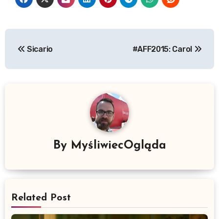
Nawigacja
Sicario
#AFF2015: Carol
wpisu
By
MyśliwiecOgląda
Related Post