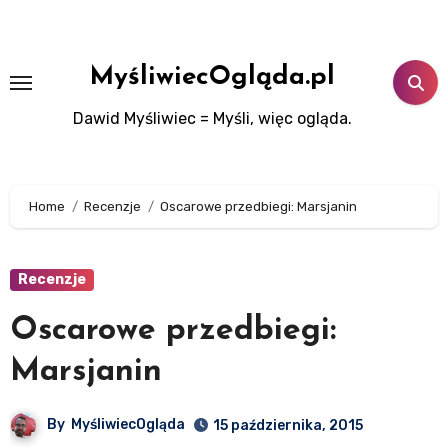
Skip
to
content
MyśliwiecOgląda.pl
Dawid Myśliwiec = Myśli, więc ogląda.
Home
Recenzje
Oscarowe przedbiegi: Marsjanin
Recenzje
Oscarowe przedbiegi:
Marsjanin
By
MyśliwiecOgląda
15 października, 2015