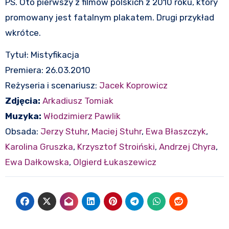
PS. Oto pierwszy z filmów polskich z 2010 roku, który
promowany jest fatalnym plakatem. Drugi przykład
wkrótce.
Tytuł: Mistyfikacja
Premiera: 26.03.2010
Reżyseria i scenariusz:
Jacek Koprowicz
Zdjęcia:
Arkadiusz Tomiak
Muzyka:
Włodzimierz Pawlik
Obsada:
Jerzy Stuhr
,
Maciej Stuhr
,
Ewa Błaszczyk
,
Karolina Gruszka
,
Krzysztof Stroiński
,
Andrzej Chyra
,
Ewa Dałkowska
,
Olgierd Łukaszewicz