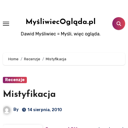
Skip
to
content
MyśliwiecOgląda.pl
Dawid Myśliwiec = Myśli, więc ogląda.
Home
Recenzje
Mistyfikacja
Recenzje
Mistyfikacja
By
14 sierpnia, 2010