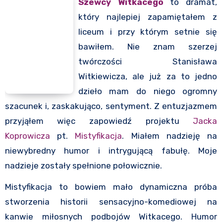
Szewcy
Witkacego
to dramat,
który najlepiej zapamiętałem z
liceum i przy którym setnie się
bawiłem. Nie znam szerzej
twórczości Stanisława
Witkiewicza, ale już za to jedno
dzieło mam do niego ogromny
szacunek i, zaskakująco, sentyment. Z entuzjazmem
przyjąłem więc zapowiedź projektu
Jacka
Koprowicza
pt.
Mistyfikacja
. Miałem nadzieję na
niewybredny humor i intrygującą fabułę. Moje
nadzieje zostały spełnione połowicznie.
Mistyfikacja to bowiem mało dynamiczna próba
stworzenia historii sensacyjno-komediowej na
kanwie miłosnych podbojów Witkacego. Humor