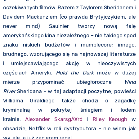
oczekiwanych filmów. Razem z Taylorem Sheridanem i
Davidem Mackenziem (co prawda Brytyjczykiem, ale
never mind) Saulnier tworzy nową falę
amerykańskiego kina niezależnego – nie takiego spod
znaku niskich budżetów i mumblecore; innego,
brudnego, wzorującego się na najnowszej literaturze
i umiejscawiającego akcję w nieoczywistych
częściach Ameryki.
Hold the Dark
może w dużej
mierze przypominać ubiegłoroczne
Wind
River
Sheridana – w tej adaptacji poczytnej powieści
Williama Giraldiego także chodzi o zagadkę
kryminalną w pokrytej śniegiem i lodem
krainie.
Alexander SkarsgÃ¥rd
i
Riley Keough
w
obsadzie, Netflix w roli dystrybutora – nie wiem jak
wy, ale ja już zacieram ręce!