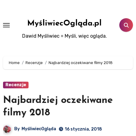
Skip
to
content
MyśliwiecOgląda.pl
Dawid Myśliwiec = Myśli, więc ogląda.
Home
Recenzje
Najbardziej oczekiwane filmy 2018
Recenzje
Najbardziej oczekiwane
filmy 2018
By
MyśliwiecOgląda
16 stycznia, 2018