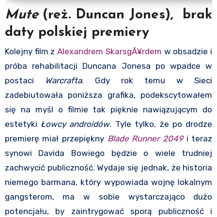
Mute
(reż. Duncan Jones), brak
daty polskiej premiery
Kolejny film z
Alexandrem SkarsgÃ¥rdem
w obsadzie i
próba rehabilitacji Duncana Jonesa po wpadce w
postaci
Warcrafta
. Gdy rok temu w Sieci
zadebiutowała poniższa grafika, podekscytowałem
się na myśl o filmie tak pięknie nawiązującym do
estetyki
Łowcy androidów
. Tyle tylko, że po drodze
premierę miał przepiękny
Blade Runner 2049
i teraz
synowi Davida Bowiego będzie o wiele trudniej
zachwycić publiczność. Wydaje się jednak, że historia
niemego barmana, który wypowiada wojnę lokalnym
gangsterom, ma w sobie wystarczająco dużo
potencjału, by zaintrygować sporą publiczność i