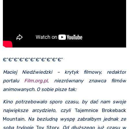
€”€”€”€”€”€”€”€”€”€”€”
Maciej Niedźwiedzki – krytyk filmowy, redaktor
portalu
Film.org.pl
, niezrównany znawca filmów
animowanych. O sobie pisze tak:
Kino potrzebowało sporo czasu, by dać nam swoje
największe arcydzieło
,
czyli
Tajemnice Brokeback
Mountain
. Na bezludną wyspę zabrałbym jednak ze
sobą trylogię
Toy Story.
Od dłuższego już czasu w