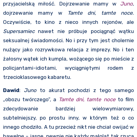
przyjacielską miłość. Dojrzewanie mamy w
Juno
,
dojrzewanie mamy w
Tamte dni, tamte noce
.
Oczywiście, to kino z nieco innych rejonów, ale
Supersamiec
nawet nie próbuje pociągnąć wątku
seksualnej świadomości. No i przy tym jest cholernie
nużący jako rozrywkowa relacja z imprezy. No i ten
żałosny wątek ich kumpla, wożącego się po mieście z
policjantami-idiotami, wyciągniętymi rodem z
trzecioklasowego kabaretu.
Dawid
:
Juno
to akurat pochodzi z tego samego
„obozu twórczego”, a
Tamte dni, tamte noce
to film
zdecydowanie bardziej wielowymiarowy,
subtelniejszy, po prostu inny, w którym też o co
innego chodziło. A tu przecież nikt nie chciał owijać w
bawełnę – jasne, pewnie nie każdy małolat tak rzuca