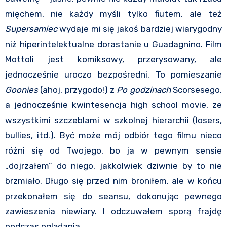
mięchem, nie każdy myśli tylko fiutem, ale też
Supersamiec
wydaje mi się jakoś bardziej wiarygodny
niż hiperintelektualne dorastanie u Guadagnino. Film
Mottoli jest komiksowy, przerysowany, ale
jednocześnie uroczo bezpośredni. To pomieszanie
Goonies
(ahoj, przygodo!) z
Po godzinach
Scorsesego,
a jednocześnie kwintesencja high school movie, ze
wszystkimi szczeblami w szkolnej hierarchii (losers,
bullies, itd.). Być może mój odbiór tego filmu nieco
różni się od Twojego, bo ja w pewnym sensie
„dojrzałem” do niego, jakkolwiek dziwnie by to nie
brzmiało. Długo się przed nim broniłem, ale w końcu
przekonałem się do seansu, dokonując pewnego
zawieszenia niewiary. I odczuwałem sporą frajdę
podczas oglądania.