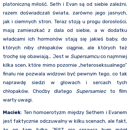
platoniczną miłość. Seth i Evan są od siebie zależni,
razem doświadczali świata, zarówno jego jasnych,
jak i ciemnych stron. Teraz stoją u progu dorosłości,
mają zamieszkać z dala od siebie, a w dodatku
władcami ich hormonów stają się jakieś baby, do
których niby chłopaków ciągnie, ale których też
trochę się obawiają… Jest w
Supersamcu
co najmniej
kilka scen, które mimo pozornie „heteroseksualnego”
finału nie pozwala widzowi być pewnym tego, co tak
naprawdę siedzi w głowach i sercach tych
chłopaków. Choćby dlatego
Supersamiec
to film
warty uwagi.
Maciek
: Ten homoerotyzm między Sethem i Evanem
jest faktycznie odczuwalny w kilku scenach, ale fakt,
że on tam tylko JEST nie sprawia bym mógł