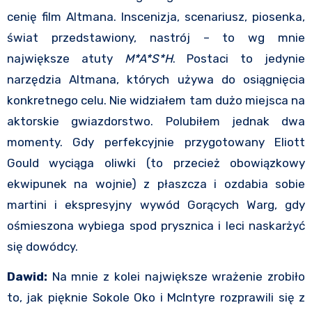
cenię film Altmana. Inscenizja, scenariusz, piosenka,
świat przedstawiony, nastrój – to wg mnie
największe atuty
M*A*S*H
. Postaci to jedynie
narzędzia Altmana, których używa do osiągnięcia
konkretnego celu. Nie widziałem tam dużo miejsca na
aktorskie gwiazdorstwo. Polubiłem jednak dwa
momenty. Gdy perfekcyjnie przygotowany Eliott
Gould wyciąga oliwki (to przecież obowiązkowy
ekwipunek na wojnie) z płaszcza i ozdabia sobie
martini i ekspresyjny wywód Gorących Warg, gdy
ośmieszona wybiega spod prysznica i leci naskarżyć
się dowódcy.
Dawid:
Na mnie z kolei największe wrażenie zrobiło
to, jak pięknie Sokole Oko i McIntyre rozprawili się z