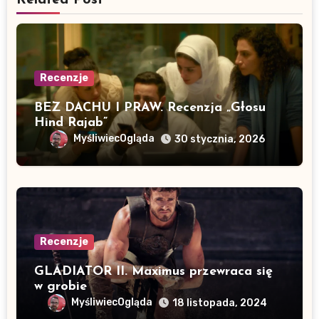
Related Post
Recenzje
BEZ DACHU I PRAW. Recenzja „Głosu
Hind Rajab”
MyśliwiecOgląda
30 stycznia, 2026
Recenzje
GLADIATOR II. Maximus przewraca się
w grobie
MyśliwiecOgląda
18 listopada, 2024