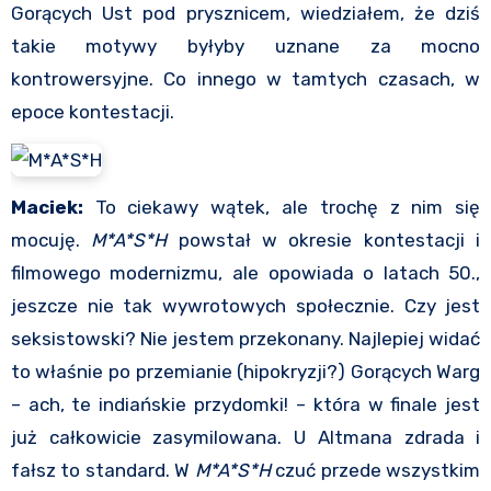
Gorących Ust pod prysznicem, wiedziałem, że dziś
takie motywy byłyby uznane za mocno
kontrowersyjne. Co innego w tamtych czasach, w
epoce kontestacji.
Maciek:
To ciekawy wątek, ale trochę z nim się
mocuję.
M*A*S*H
powstał w okresie kontestacji i
filmowego modernizmu, ale opowiada o latach 50.,
jeszcze nie tak wywrotowych społecznie. Czy jest
seksistowski? Nie jestem przekonany. Najlepiej widać
to właśnie po przemianie (hipokryzji?) Gorących Warg
– ach, te indiańskie przydomki! – która w finale jest
już całkowicie zasymilowana. U Altmana zdrada i
fałsz to standard. W
M*A*S*H
czuć przede wszystkim