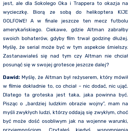
jest, ale dla Sokolego Oka i Trappera to okazja na
wycieczkę. Biorą ze sobą do helikoptera KIJE
GOLFOWE! A w finale jeszcze ten mecz futbolu
amerykańskiego. Ciekawe, gdzie Altman zabrałby
swoich bohaterów, gdyby film trwał godzinę dłużej.
Myślę, że serial może być w tym aspekcie śmielszy.
Zastanawiałeś się nad tym czy Altman nie chciał
posunąć się w swojej grotesce jeszcze dalej?
Dawid:
Myślę, że Altman był reżyserem, który mówił
w filmie dokładnie to, co chciał – nic dodać, nic ująć.
Dlatego ta groteska jest taka, jaka powinna być.
Pisząc o „bardziej ludzkim obrazie wojny”, mam na
myśli zwykłych ludzi, którzy oddają się zwykłym, choć
być może dość osobliwym jak na wojenne warunki,
przyjemnościom. Czytałeś kiedyś wspomnienia