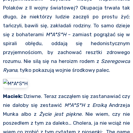
Polaków z II wojny światowej? Okupacja trwała tak
długo, że niektórzy ludzie zaczęli po prostu żyć:
tańczyli, bawili się, zakładali rodziny. To samo dzieje
się z bohaterami
M*A*S*H
– zamiast pogrążać się w
spirali obłędu, oddają się hedonistycznym
przyjemnościom, by zachować resztki zdrowego
rozumu. Nie silą się na heroizm rodem z
Szeregowca
Ryana
, tylko pokazują wojnie środkowy palec.
Maciek:
Dziwne. Teraz zacząłem się zastanawiać czy
nie dałoby się zestawić
M*A*S*H
z
Eroiką
Andrzeja
Munka albo z
Życie jest piękne
. Nie wiem, czy nie
poszedłem z tym za daleko… Cholera, ja nie wciąż nie
wiem co zrobić z tym cytatem z piosenki: „The game