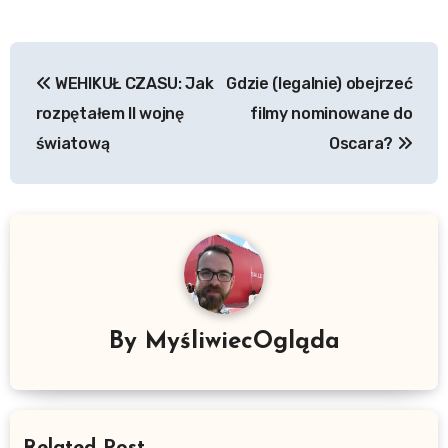
Nawigacja
WEHIKUŁ CZASU: Jak
Gdzie (legalnie) obejrzeć
wpisu
rozpętałem II wojnę
filmy nominowane do
światową
Oscara?
By
MyśliwiecOgląda