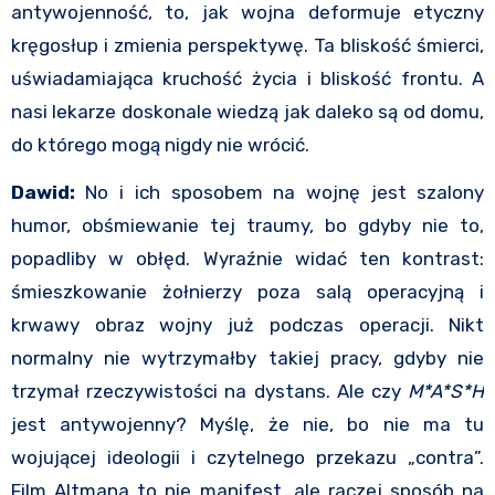
antywojenność, to, jak wojna deformuje etyczny
kręgosłup i zmienia perspektywę. Ta bliskość śmierci,
uświadamiająca kruchość życia i bliskość frontu. A
nasi lekarze doskonale wiedzą jak daleko są od domu,
do którego mogą nigdy nie wrócić.
Dawid:
No i ich sposobem na wojnę jest szalony
humor, obśmiewanie tej traumy, bo gdyby nie to,
popadliby w obłęd. Wyraźnie widać ten kontrast:
śmieszkowanie żołnierzy poza salą operacyjną i
krwawy obraz wojny już podczas operacji. Nikt
normalny nie wytrzymałby takiej pracy, gdyby nie
trzymał rzeczywistości na dystans. Ale czy
M*A*S*H
jest antywojenny? Myślę, że nie, bo nie ma tu
wojującej ideologii i czytelnego przekazu „contra”.
Film Altmana to nie manifest, ale raczej sposób na