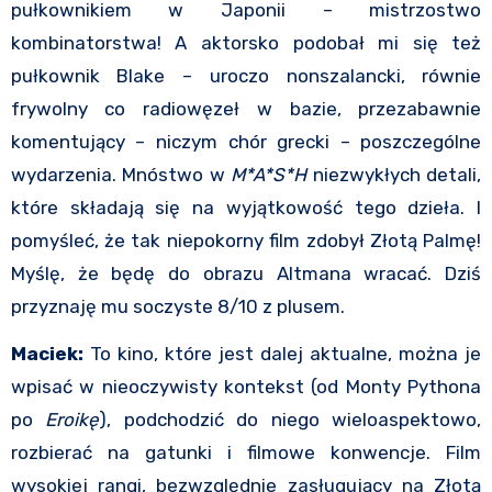
pułkownikiem w Japonii – mistrzostwo
kombinatorstwa! A aktorsko podobał mi się też
pułkownik Blake – uroczo nonszalancki, równie
frywolny co radiowęzeł w bazie, przezabawnie
komentujący – niczym chór grecki – poszczególne
wydarzenia. Mnóstwo w
M*A*S*H
niezwykłych detali,
które składają się na wyjątkowość tego dzieła. I
pomyśleć, że tak niepokorny film zdobył Złotą Palmę!
Myślę, że będę do obrazu Altmana wracać. Dziś
przyznaję mu soczyste 8/10 z plusem.
Maciek:
To kino, które jest dalej aktualne, można je
wpisać w nieoczywisty kontekst (od Monty Pythona
po
Eroikę
), podchodzić do niego wieloaspektowo,
rozbierać na gatunki i filmowe konwencje. Film
wysokiej rangi, bezwzględnie zasługujący na Złotą