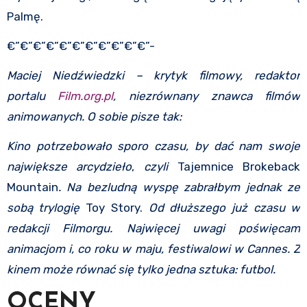
Palmę.
€”€”€”€”€”€”€”€”€”€”€”-
Maciej Niedźwiedzki – krytyk filmowy, redaktor
portalu
Film.org.pl
, niezrównany znawca filmów
animowanych. O sobie pisze tak:
Kino potrzebowało sporo czasu, by dać nam swoje
największe arcydzieło
,
czyli
Tajemnice Brokeback
Mountain
. Na bezludną wyspę zabrałbym jednak ze
sobą trylogię
Toy Story.
Od dłuższego już czasu w
redakcji Filmorgu. Najwięcej uwagi poświęcam
animacjom i, co roku w maju, festiwalowi w Cannes. Z
kinem może równać się tylko jedna sztuka: futbol.
OCENY