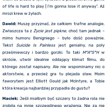
of life is hard to play | I’m gonna lose it anyway”. Aż
mrozi krew w żyłach.
Dawid:
Muszę przyznać, że całkiem trafne analogie.
Zwłaszcza ta z
Życie jest piękne
, choć tam jednak –
mimo humoru Benigniego – było dość poważnie.
Tekst
Suicide Is Painless
jest genialny, na poły
prześmiewczy i bardzo gorzki. To taki
M*A*S*H
w
skrócie, utwór idealnie oddający klimat filmu, do
którego został napisany. Ale nie wspominamy nic o
aktorstwie, a przecież gra tu plejada sław. Moim
faworytem jest Elliott Gould jak McIntyre, a Tobie
która kreacja najbardziej przypadła do gustu?
Maciek:
Jeśli miałbym być szczery to żadna rola nie
zrobiła na mnie szczególnego wrażenia. Nie za nie