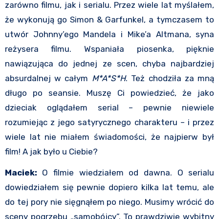
zarówno filmu, jak i serialu. Przez wiele lat myślałem,
że wykonują go Simon & Garfunkel, a tymczasem to
utwór Johnny’ego Mandela i Mike’a Altmana, syna
reżysera filmu. Wspaniała piosenka, pięknie
nawiązująca do jednej ze scen, chyba najbardziej
absurdalnej w całym
M*A*S*H
. Też chodziła za mną
długo po seansie. Muszę Ci powiedzieć, że jako
dzieciak oglądałem serial – pewnie niewiele
rozumiejąc z jego satyrycznego charakteru – i przez
wiele lat nie miałem świadomości, że najpierw był
film! A jak było u Ciebie?
Maciek:
O filmie wiedziałem od dawna. O serialu
dowiedziałem się pewnie dopiero kilka lat temu, ale
do tej pory nie sięgnąłem po niego. Musimy wrócić do
sceny pogrzebu „samobójcy”. To prawdziwie wybitny