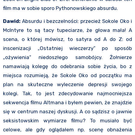
film ma w sobie sporo Pythonowskiego absurdu.
Dawid:
Absurdu i bezczelności: przecież Sokole Oko i
McIntyre to są tacy tupeciarze, że głowa mała! A
scena, o której mówisz, to satyra od A do Z: od
inscenizacji „Ostatniej wieczerzy” po sposób
„ożywienia” niedoszłego samobójcy. Żołnierze
namawiają kolegę do odebrania sobie życia, bo z
miejsca rozumieją, że Sokole Oko od początku ma
plan na skuteczne wyleczenie depresji swojego
kolegi. Tak, to jest zdecydowanie najmocniejsza
sekwencja filmu Altmana i byłem pewien, że znajdzie
się w centrum naszej dyskusji. A co sądzisz o jawnie
seksistowskim wymiarze filmu? To musiało być
celowe, ale gdy oglądałem np. scenę obnażenia