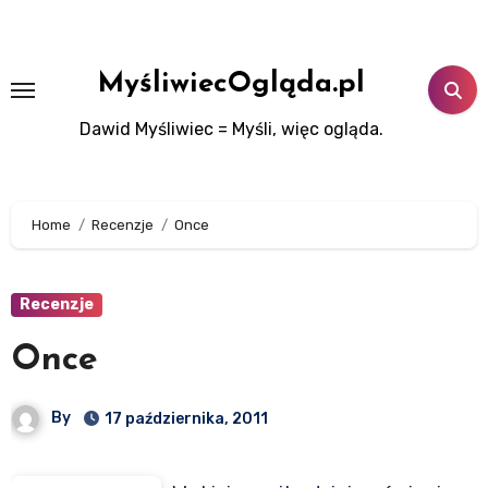
Skip
to
content
MyśliwiecOgląda.pl
Dawid Myśliwiec = Myśli, więc ogląda.
Home
Recenzje
Once
Recenzje
Once
By
17 października, 2011