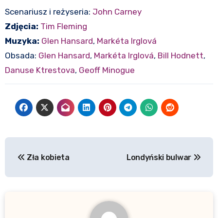
Scenariusz i reżyseria:
John Carney
Zdjęcia:
Tim Fleming
Muzyka:
Glen Hansard
,
Markéta Irglová
Obsada:
Glen Hansard
,
Markéta Irglová
,
Bill Hodnett
,
Danuse Ktrestova
,
Geoff Minogue
Nawigacja
Zła kobieta
Londyński bulwar
wpisu