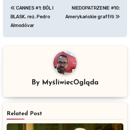
Nawigacja
CANNES #1: BÓL I
NIEDOPATRZENIE #10:
wpisu
BLASK, reż. Pedro
Amerykańskie graffiti
Almodóvar
By
MyśliwiecOgląda
Related Post