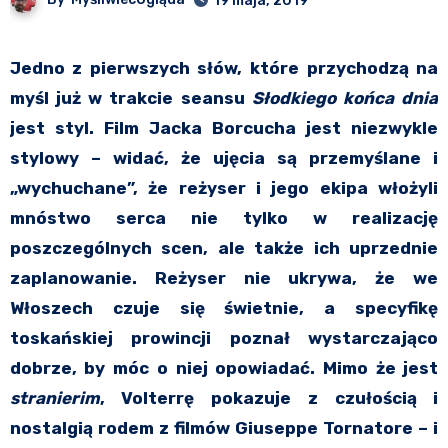
19 maja, 2019
Jedno z pierwszych słów, które przychodzą na
myśl już w trakcie seansu
Słodkiego końca dnia
jest styl. Film Jacka Borcucha jest niezwykle
stylowy – widać, że ujęcia są przemyślane i
„wychuchane”, że reżyser i jego ekipa włożyli
mnóstwo serca nie tylko w realizację
poszczególnych scen, ale także ich uprzednie
zaplanowanie. Reżyser nie ukrywa, że we
Włoszech czuje się świetnie, a specyfikę
toskańskiej prowincji poznał wystarczająco
dobrze, by móc o niej opowiadać. Mimo że jest
stranierim
, Volterrę pokazuje z czułością i
nostalgią rodem z filmów Giuseppe Tornatore – i