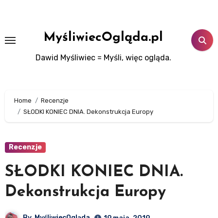
Skip
to
content
MyśliwiecOgląda.pl
Dawid Myśliwiec = Myśli, więc ogląda.
Home
Recenzje
SŁODKI KONIEC DNIA. Dekonstrukcja Europy
Recenzje
SŁODKI KONIEC DNIA.
Dekonstrukcja Europy
By
MyśliwiecOgląda