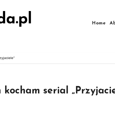
da.pl
Home
A
zyjaciele”
 kocham serial „Przyjacie