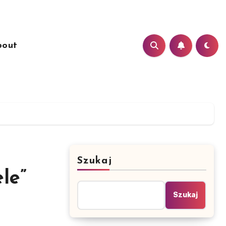
bout
Szukaj
le”
Szukaj