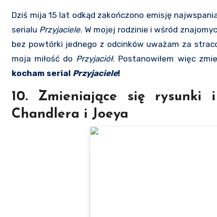
Dziś mija 15 lat odkąd zakończono emisję najwspanialszego wytworu telewizji w jej dotychczasowej i przyszłej historii –
serialu
Przyjaciele
. W mojej rodzinie i wśród znajomy
bez powtórki jednego z odcinków uważam za straco
moja miłość do
Przyjaciół
. Postanowiłem więc zmie
kocham serial
Przyjaciele
!
10. Zmieniające się rysunki 
Chandlera i Joeya