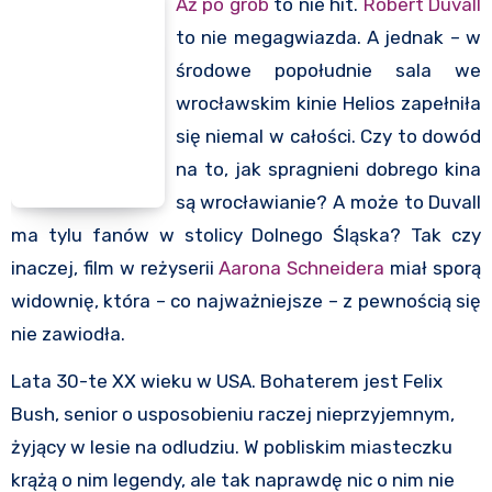
Aż po grób
to nie hit.
Robert Duvall
to nie megagwiazda. A jednak – w
środowe popołudnie sala we
wrocławskim kinie Helios zapełniła
się niemal w całości. Czy to dowód
na to, jak spragnieni dobrego kina
są wrocławianie? A może to Duvall
ma tylu fanów w stolicy Dolnego Śląska? Tak czy
inaczej, film w reżyserii
Aarona Schneidera
miał sporą
widownię, która – co najważniejsze – z pewnością się
nie zawiodła.
Lata 30-te XX wieku w USA. Bohaterem jest Felix
Bush, senior o usposobieniu raczej nieprzyjemnym,
żyjący w lesie na odludziu. W pobliskim miasteczku
krążą o nim legendy, ale tak naprawdę nic o nim nie