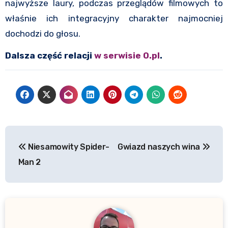
najwyższe laury, podczas przeglądów filmowych to
właśnie ich integracyjny charakter najmocniej
dochodzi do głosu.
Dalsza część relacji
w serwisie O.pl
.
Nawigacja
Niesamowity Spider-
Gwiazd naszych wina
wpisu
Man 2