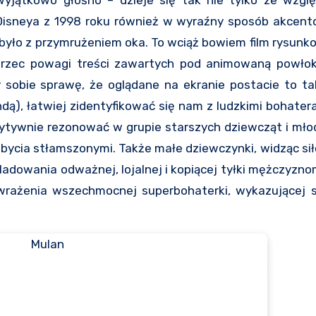
yjątkowo głośno – dzieje się tak nie tylko ze wzgl
 Disneya z 1998 roku również w wyraźny sposób akcent
było z przymrużeniem oka. To wciąż bowiem film rysunk
zec powagi treści zawartych pod animowaną powłok
y sobie sprawę, że oglądane na ekranie postacie to t
ndą), łatwiej zidentyfikować się nam z ludzkimi bohater
ozytywnie rezonować
w grupie starszych dziewcząt i mło
 bycia stłamszonymi. Także małe dziewczynki, widząc si
ladowania odważnej, lojalnej i kopiącej tyłki mężczyzno
rażenia wszechmocnej superbohaterki, wykazującej si