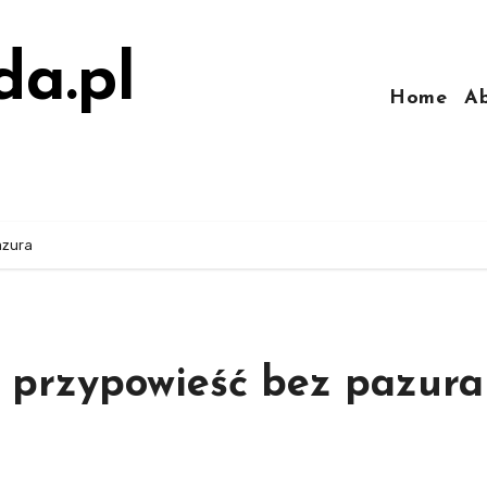
da.pl
Home
A
azura
 przypowieść bez pazura