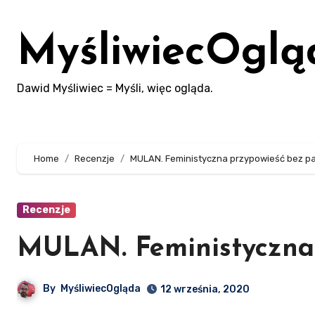
Skip
to
MyśliwiecOglą
content
Dawid Myśliwiec = Myśli, więc ogląda.
Home
Recenzje
MULAN. Feministyczna przypowieść bez p
Recenzje
MULAN. Feministyczna
By
MyśliwiecOgląda
12 września, 2020