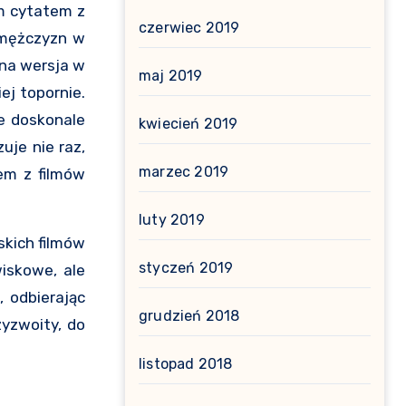
ym cytatem z
czerwiec 2019
ć mężczyzn w
ana wersja w
maj 2019
j topornie.
że doskonale
kwiecień 2019
je nie raz,
marzec 2019
em z filmów
luty 2019
skich filmów
styczeń 2019
wiskowe, ale
 odbierając
grudzień 2018
yzwoity, do
listopad 2018