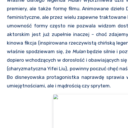
Właśnie dlatego legenda
Mulan
wybrzmiewa dziś w
premiery, ale także formę filmu. Animowane dzieło
feministyczne, ale przez wielu zapewne traktowane 
umowność formy często nie pozwala widzom dostr
aktorskim jest już zupełnie inaczej – choć zdajem
kinowa fikcja (inspirowana rzeczywistą chińską lege
właśnie spodziewam się, że
Mulan
będzie silnie i p
dopiero wchodzących w dorosłość i obawiających się
(charyzmatyczna Yifei Liu), powinny poczuć chęć naś
Bo disneyowska protagonistka naprawdę sprawia w
umiejętnościami, ale i mądrością czy sprytem.