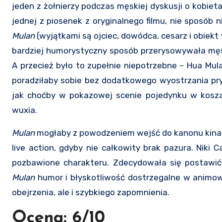
jeden z żołnierzy podczas męskiej dyskusji o kobiet
jednej z piosenek z oryginalnego filmu, nie sposób
Mulan
(wyjątkami są ojciec, dowódca, cesarz i obiek
bardziej humorystyczny sposób przerysowywała męsk
A przecież było to zupełnie niepotrzebne – Hua Mul
poradziłaby sobie bez dodatkowego wyostrzania pry
jak choćby w pokazowej scenie pojedynku w koszar
wuxia.
Mulan
mogłaby z powodzeniem wejść do kanonu kina m
live action, gdyby nie całkowity brak pazura. Niki 
pozbawione charakteru. Zdecydowała się postawić 
Mulan
humor i błyskotliwość dostrzegalne w animow
obejrzenia, ale i szybkiego zapomnienia.
Ocena: 6/10