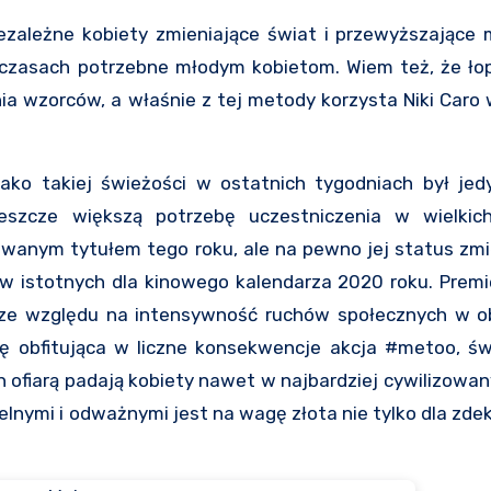
iezależne kobiety zmieniające świat i przewyższające
 czasach potrzebne młodym kobietom. Wiem też, że łop
a wzorców, a właśnie z tej metody korzysta Niki Caro 
ko takiej świeżości w ostatnich tygodniach był je
jeszcze większą potrzebę uczestniczenia w wielkic
iwanym tytułem tego roku, ale na pewno jej status zmie
ów istotnych dla kinowego kalendarza 2020 roku. Prem
 ze względu na intensywność ruchów społecznych w o
ę obfitująca w liczne konsekwencje akcja #metoo, świ
h ofiarą padają kobiety nawet w najbardziej cywilizowan
elnymi i odważnymi jest na wagę złota nie tylko dla zd