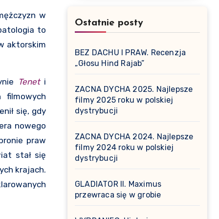
 mężczyzn w
Ostatnie posty
atologia to
w aktorskim
BEZ DACHU I PRAW. Recenzja
„Głosu Hind Rajab”
dynie
Tenet
i
ZACNA DYCHA 2025. Najlepsze
h filmowych
filmy 2025 roku w polskiej
nił się, gdy
dystrybucji
iera nowego
ZACNA DYCHA 2024. Najlepsze
bronie praw
filmy 2024 roku w polskiej
at stał się
dystrybucji
ych krajach.
eklarowanych
GLADIATOR II. Maximus
przewraca się w grobie