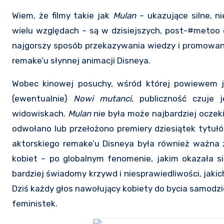
Wiem, że filmy takie jak
Mulan
– ukazujące silne, n
wielu względach – są w dzisiejszych, post-#metoo
najgorszy sposób przekazywania wiedzy i promowani
remake’u słynnej animacji Disneya.
Wobec kinowej posuchy, wśród której powiewem ja
(ewentualnie)
Nowi mutanci
, publiczność czuje 
widowiskach.
Mulan
nie była może najbardziej oczek
odwołano lub przełożono premiery dziesiątek tytuł
aktorskiego remake’u Disneya była również ważna
kobiet – po globalnym fenomenie, jakim okazała si
bardziej świadomy krzywd i niesprawiedliwości, jakic
Dziś każdy głos nawołujący kobiety do bycia samodzi
feministek.