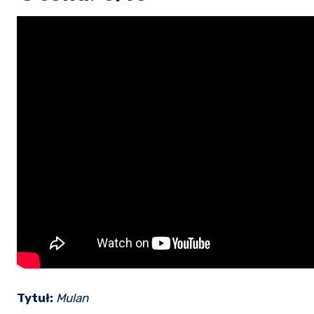
Tytuł:
Mulan