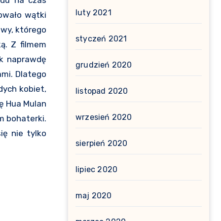
ędu na czas
luty 2021
owało wątki
owy, którego
styczeń 2021
ą. Z filmem
ak naprawdę
grudzień 2020
ami. Dlatego
dych kobiet,
listopad 2020
łę Hua Mulan
wrzesień 2020
m bohaterki.
ę nie tylko
sierpień 2020
lipiec 2020
maj 2020