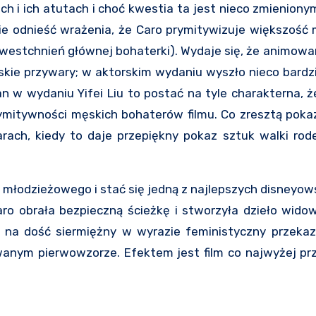
ach i ich atutach i choć kwestia ta jest nieco zmienion
 nie odnieść wrażenia, że Caro prymitywizuje większoś
t westchnień głównej bohaterki). Wydaje się, że animow
ie przywary; w aktorskim wydaniu wyszło nieco bardzie
an w wydaniu Yifei Liu to postać na tyle charakterna, 
mitywności męskich bohaterów filmu. Co zresztą pokazu
ach, kiedy to daje przepiękny pokaz sztuk walki rod
łodzieżowego i stać się jedną z najlepszych disneyow
Caro obrała bezpieczną ścieżkę i stworzyła dzieło wido
na dość siermiężny w wyrazie feministyczny przekaz,
anym pierwowzorze. Efektem jest film co najwyżej prz