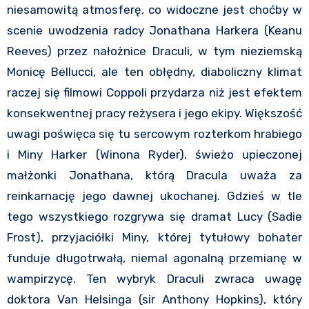
niesamowitą atmosferę, co widoczne jest choćby w
scenie uwodzenia radcy Jonathana Harkera (Keanu
Reeves) przez nałożnice Draculi, w tym nieziemską
Monicę Bellucci, ale ten obłędny, diaboliczny klimat
raczej się filmowi Coppoli przydarza niż jest efektem
konsekwentnej pracy reżysera i jego ekipy. Większość
uwagi poświęca się tu sercowym rozterkom hrabiego
i Miny Harker (Winona Ryder), świeżo upieczonej
małżonki Jonathana, którą Dracula uważa za
reinkarnację jego dawnej ukochanej. Gdzieś w tle
tego wszystkiego rozgrywa się dramat Lucy (Sadie
Frost), przyjaciółki Miny, której tytułowy bohater
funduje długotrwałą, niemal agonalną przemianę w
wampirzycę. Ten wybryk Draculi zwraca uwagę
doktora Van Helsinga (sir Anthony Hopkins), który