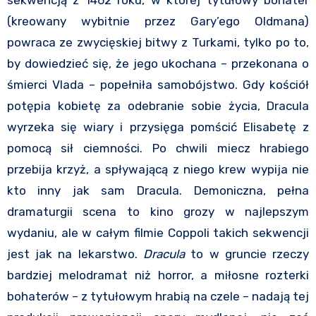
(kreowany wybitnie przez Gary’ego Oldmana)
powraca ze zwycięskiej bitwy z Turkami, tylko po to,
by dowiedzieć się, że jego ukochana – przekonana o
śmierci Vlada – popełniła samobójstwo. Gdy kościół
potępia kobietę za odebranie sobie życia, Dracula
wyrzeka się wiary i przysięga pomścić Elisabetę z
pomocą sił ciemności. Po chwili miecz hrabiego
przebija krzyż, a spływającą z niego krew wypija nie
kto inny jak sam Dracula. Demoniczna, pełna
dramaturgii scena to kino grozy w najlepszym
wydaniu, ale w całym filmie Coppoli takich sekwencji
jest jak na lekarstwo.
Dracula
to w gruncie rzeczy
bardziej melodramat niż horror, a miłosne rozterki
bohaterów – z tytułowym hrabią na czele – nadają tej