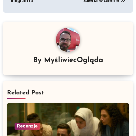
imigranta
Allena w Allenie
By
MyśliwiecOgląda
Related Post
Recenzje