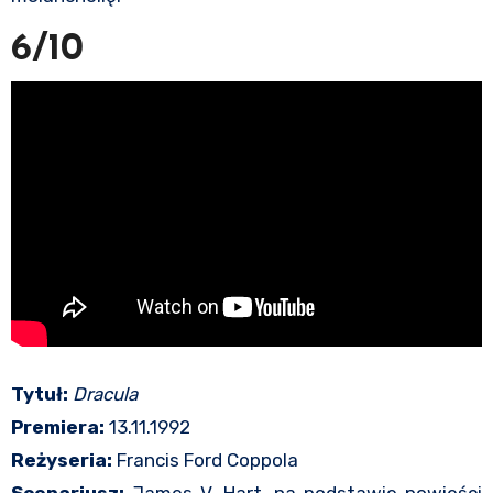
6/10
Tytuł:
Dracula
Premiera:
13.11.1992
Reżyseria
:
Francis Ford Coppola
Scenariusz:
James V. Hart, na podstawie powieści